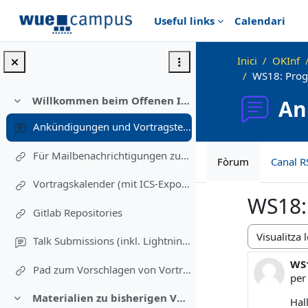
Ves al contingut principal
Useful links
Calendari
Inici
OKInf
WS18: Prog
Willkommen beim Offenen Informatikkolloquium!
An
Redueix
Ankündigungen und Vortragstermine
Für Mailbenachrichtigungen zu Vorträgen eintragen (Einschreibung in diesen Kurs)
Fòrum
Canal R
Vortragskalender (mit ICS-Export)
WS18:
Gitlab Repositories
Talk Submissions (inkl. Lightning Talks)
Mode de visu
WS1
Nom
Pad zum Vorschlagen von Vortragsthemen und freiwillig Melden
pe
Materialien zu bisherigen Vorträgen
Hal
Redueix