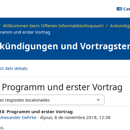
Cat
Willkommen beim Offenen Informatikkolloquium!
Ankündig
ramm und erster Vortrag
kündigungen und Vortragste
SS dels debats
 Programm und erster Vortrag
alització
8: Programm und erster Vortrag
bre de respostes: 0
r
Alexander Gehrke
-
dijous, 8 de novembre 2018, 12:38
lo,