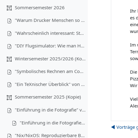
Sommersemester 2026
Ihr
es 
"Warum Drucker Menschen so sehr hassen" von Christoph Brehm (08.07.2026)
ein
wur
"Wahrscheinlich interessant: Statistik für Informatiker:innen" von Anton Ehrmanntraut (17.06.2026)
Im 
"DIY Flugsimulator: Wie man Hardware günstig bauen kann" von Lukas Wiener, Maximilian Laumen und Yannick Buchen (03.06.2026)
Ter
sow
Wintersemester 2025/2026 (Kopie)
"Symbolisches Rechnen am Computer" von Christoph Brehm (17.12.2025)
Die
Pizz
"Ein TeXnischer Überblick" von Anton Ehrmanntraut (10.12.2025)
Wir
Sommersemester 2025 (Kopie)
Vie
Ale
"Einführung in die Fotografie" von Tim Hegemann und Alexander Gehrke (16.07.2025) - Teil 1
"Einführung in die Fotografie" - Teil 2
◀︎ Vorträge 
"Nix/NixOS: Reproduzierbare Builds, Funktionale Packages" von Robin Finkelmann (21.05.2025)