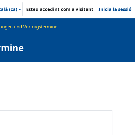
alà ‎(ca)‎
Esteu accedint com a visitant
Inicia la sessió
ungen und Vortragstermine
rmine