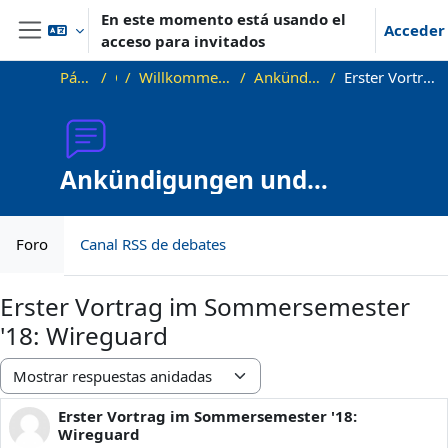
Salta al contenido principal
En este momento está usando el
Acceder
acceso para invitados
Panel lateral
Página Principal
OKInf
Willkommen beim Offenen Informatikkolloquium!
Ankündigungen und Vortragstermine
Erster Vortrag im Sommersemester '18: Wireguard
Ankündigungen und
Vortragstermine
Foro
Canal RSS de debates
Erster Vortrag im Sommersemester
'18: Wireguard
Mostrar modo
Erster Vortrag im Sommersemester '18:
Número de respuestas: 0
Wireguard