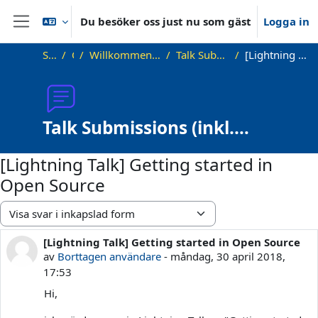
Gå direkt till huvudinnehåll
Du besöker oss just nu som gäst
Logga in
Sidopanel
Startsida
OKInf
Willkommen beim Offenen Informatikkolloquium!
Talk Submissions (inkl. Lightning Talks)
[Lightning Talk] Getting started in Open Source
Talk Submissions (inkl.
Lightning Talks)
[Lightning Talk] Getting started in
Open Source
Visningsläge
[Lightning Talk] Getting started in Open Source
Antal svar: 0
av
Borttagen användare
-
måndag, 30 april 2018,
17:53
Hi,