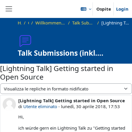
Vai al contenuto principale
Ospite
Login
Pannello laterale
Home
OKInf
Willkommen beim Offenen Informatikkolloquium!
Talk Submissions (inkl. Lightning Talks)
[Lightning Talk] Getting started in Open Source
Talk Submissions (inkl.
Lightning Talks)
[Lightning Talk] Getting started in
Open Source
Modalità visualizzazione
[Lightning Talk] Getting started in Open Source
Numero di risposte: 0
di
Utente eliminato
-
lunedì, 30 aprile 2018, 17:53
Hi,
ich würde gern ein Lightning Talk zu "Getting started