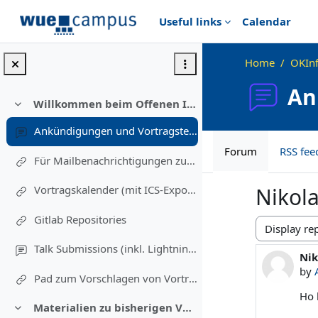
Skip to main content
Useful links
Calendar
Home
OKIn
An
Willkommen beim Offenen Informatikkolloquium!
Collapse
Ankündigungen und Vortragstermine
Forum
RSS fee
Für Mailbenachrichtigungen zu Vorträgen eintragen (Einschreibung in diesen Kurs)
Vortragskalender (mit ICS-Export)
Nikol
Gitlab Repositories
Display mod
Talk Submissions (inkl. Lightning Talks)
Nik
Num
by
Pad zum Vorschlagen von Vortragsthemen und freiwillig Melden
Ho 
Materialien zu bisherigen Vorträgen
Collapse