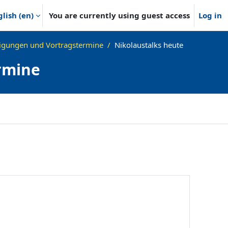
lish ‎(en)‎
You are currently using guest access
Log in
gungen und Vortragstermine
Nikolaustalks heute
rmine