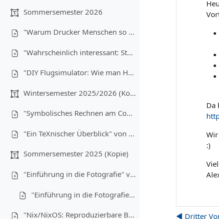
Heu
Sommersemester 2026
Vor
"Warum Drucker Menschen so sehr hassen" von Christoph Brehm (08.07.2026)
"Wahrscheinlich interessant: Statistik für Informatiker:innen" von Anton Ehrmanntraut (17.06.2026)
"DIY Flugsimulator: Wie man Hardware günstig bauen kann" von Lukas Wiener, Maximilian Laumen und Yannick Buchen (03.06.2026)
Wintersemester 2025/2026 (Kopie)
Da 
"Symbolisches Rechnen am Computer" von Christoph Brehm (17.12.2025)
htt
"Ein TeXnischer Überblick" von Anton Ehrmanntraut (10.12.2025)
Wir
:)
Sommersemester 2025 (Kopie)
Vie
"Einführung in die Fotografie" von Tim Hegemann und Alexander Gehrke (16.07.2025) - Teil 1
Ale
"Einführung in die Fotografie" - Teil 2
"Nix/NixOS: Reproduzierbare Builds, Funktionale Packages" von Robin Finkelmann (21.05.2025)
◀︎ Dritter V