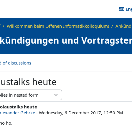
Eng
f
Willkommen beim Offenen Informatikkolloquium!
Ankündi
kündigungen und Vortragste
d of discussions
austalks heute
e
olaustalks heute
ber of replies: 0
Alexander Gehrke
-
Wednesday, 6 December 2017, 12:50 PM
ho ho,