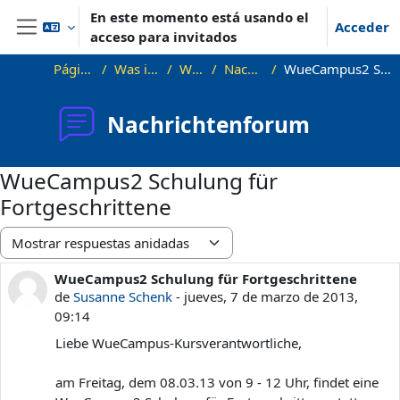
Salta al contenido principal
En este momento está usando el
Acceder
acceso para invitados
Panel lateral
Página Principal
Was ist WueCampus
WueCampus
Nachrichtenforum
WueCampus2 Schulung für Fortgeschrittene
Nachrichtenforum
WueCampus2 Schulung für
Fortgeschrittene
Mostrar modo
WueCampus2 Schulung für Fortgeschrittene
Número de respuestas: 0
de
Susanne Schenk
-
jueves, 7 de marzo de 2013,
09:14
Liebe WueCampus-Kursverantwortliche,
am Freitag, dem 08.03.13 von 9 - 12 Uhr, findet eine