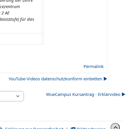
ierung der Lehre
icezentrum
 2 AE
asisstufe) für das
Permalink
YouTube-Videos datenschutzkonform einbetten ▶︎
WueCampus Kursantrag - Erklärvideo ▶︎