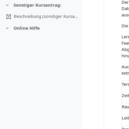
Der
Sonstiger Kursantrag:
Einklappen
Dat
aus
Beschreibung (sonstiger Kursantrag)
Die
Online Hilfe
Einklappen
Ler
Fea
Abg
hin
Auc
ext
Ter
Zeit
Ra
Lei