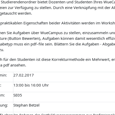
 Studierendenordner bietet Dozenten und Studenten Ihres WueCa
eien zur Verfügung zu stellen. Durch eine Verknüpfung mit der 
getauscht werden.
 praktikablen Eigenschaften beider Aktivitäten werden im Worksh
nen Sie Aufgaben über WueCampus zu stellen, einzusammeln und 
ture (Button Bewerten), Aufgaben können damit wesentlich effizi
abetyp muss ein pdf–file sein. Blättern Sie die Aufgaben - Abg
zu.
h für den Studenten ist diese Korrekturmethode ein Mehrwert, er
ra pdf ansehen.
min:
27.02.2017
:
13:00 bis 16:00 Uhr
um:
SE05
tung:
Stephan Betzel