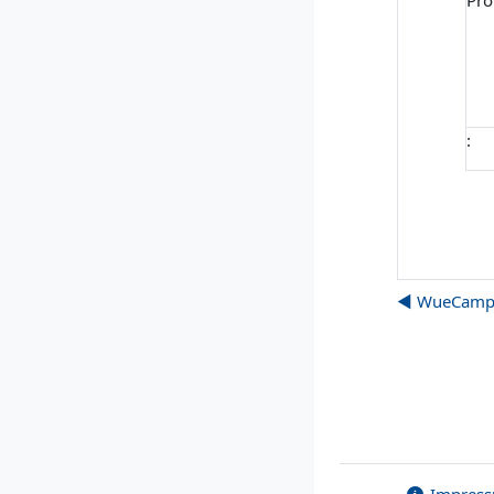
Pro
:
◀︎ WueCamp