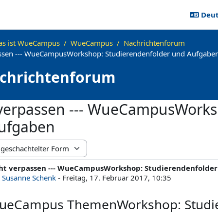
Deuts
s ist WueCampus
WueCampus
Nachrichtenforum
assen --- WueCampusWorkshop: Studierendenfolder und Aufgabe
chrichtenforum
 verpassen --- WueCampusWorks
ufgaben
us
ht verpassen --- WueCampusWorkshop: Studierendenfolde
ahl Antworten: 0
n
Susanne Schenk
-
Freitag, 17. Februar 2017, 10:35
ueCampus ThemenWorkshop: Studie