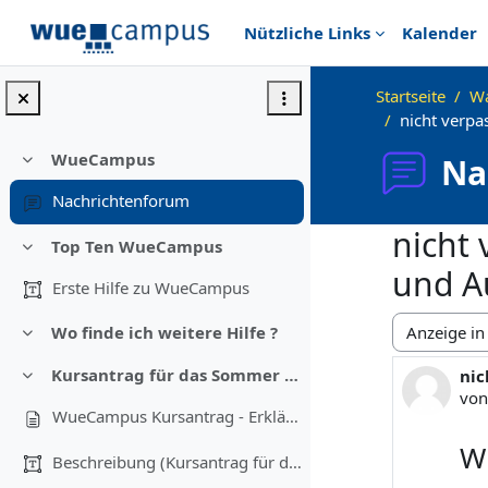
Zum Hauptinhalt
Nützliche Links
Kalender
Startseite
Wa
nicht verp
WueCampus
Na
Einklappen
Nachrichtenforum
nicht
Top Ten WueCampus
Einklappen
und A
Erste Hilfe zu WueCampus
Wo finde ich weitere Hilfe ?
Anzeigemod
Einklappen
Kursantrag für das Sommer oder Wintersemester:
nic
Anz
Einklappen
vo
WueCampus Kursantrag - Erklärvideo
W
Beschreibung (Kursantrag für das Sommer oder Winte...