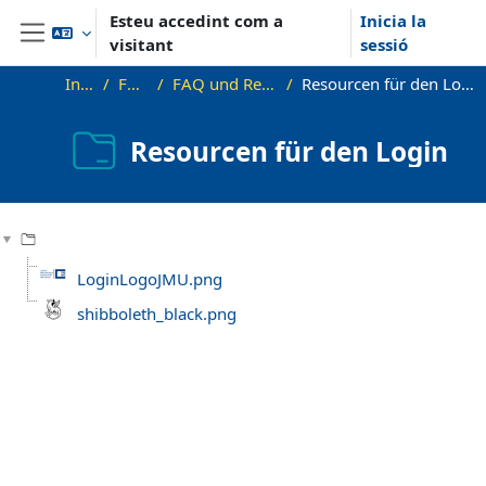
Ves al contingut principal
Esteu accedint com a
Inicia la
visitant
sessió
Panell lateral
Inici
FAQ
FAQ und Recht
Resourcen für den Login
Resourcen für den Login
Requisits de compleció
LoginLogoJMU.png
shibboleth_black.png