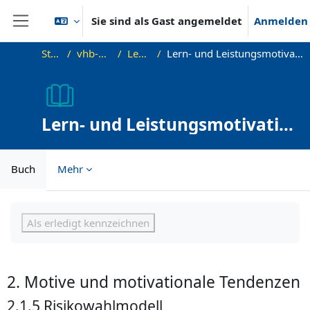
Zum Hauptinhalt
Sie sind als Gast angemeldet
Anmelden
Website-Übersicht
Startseite
vhb-DiffPsy-Demo
Lehreinheit 9
Lern- und Leistungsmotivation I: Grundlagen und Komponenten
Lern- und Leistungsmotivation
I: Grundlagen und
Komponenten
Buch
Mehr
Abschlussbedingungen
Als erledigt kennzeichnen
2. Motive und motivationale Tendenzen
2.1.5 Risikowahlmodell