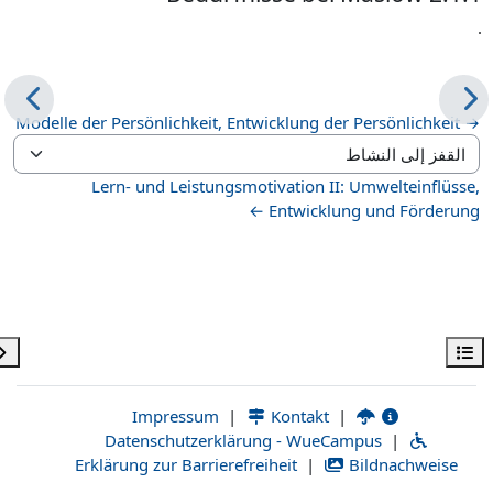
.
→ Modelle der Persönlichkeit, Entwicklung der Persönlichkeit
القفز إلى النشاط
Lern- und Leistungsmotivation II: Umwelteinflüsse,
Entwicklung und Förderung ←
فتح فهرس المقرر
فتح 
|
Kontakt
|
Impressum
Datenschutzerklärung - WueCampus
|
Erklärung zur Barrierefreiheit
|
Bildnachweise