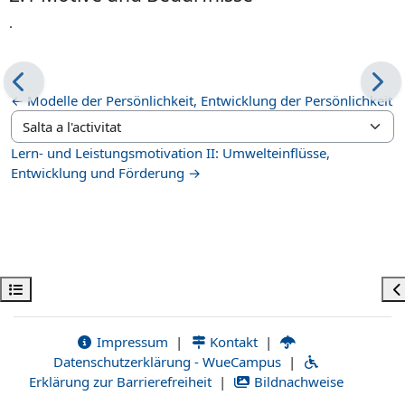
.
← Modelle der Persönlichkeit, Entwicklung der Persönlichkeit
Salta a l'activitat
Lern- und Leistungsmotivation II: Umwelteinflüsse,
Entwicklung und Förderung →
Obre l'índex del curs
Ob
Impressum
|
Kontakt
|
Datenschutzerklärung - WueCampus
|
Erklärung zur Barrierefreiheit
|
Bildnachweise