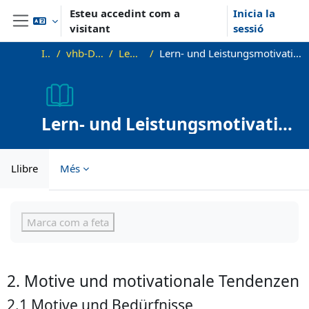
Ves al contingut principal
Esteu accedint com a
Inicia la
visitant
sessió
Panell lateral
Inici
vhb-DiffPsy-Demo
Lehreinheit 9
Lern- und Leistungsmotivation I: Grundlagen und Komponenten
Lern- und Leistungsmotivation
I: Grundlagen und
Komponenten
Llibre
Més
Requisits de compleció
Marca com a feta
2. Motive und motivationale Tendenzen
2.1 Motive und Bedürfnisse