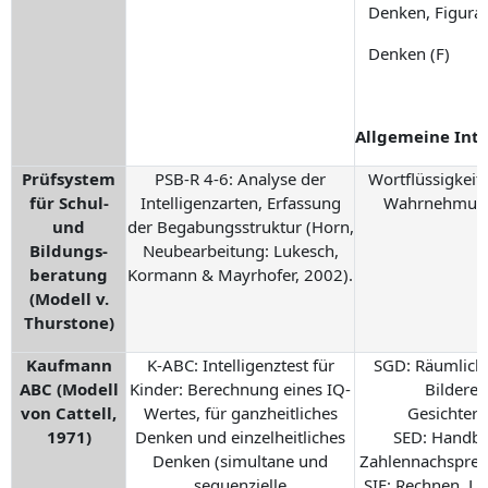
Denken, Figura
Denken (F)
Allgemeine Intel
Prüfsystem
PSB-R 4-6: Analyse der
Wortflüssigkeit,
für Schul-
Intelligenzarten, Erfassung
Wahrnehmung
und
der Begabungsstruktur (Horn,
Bildungs-
Neubearbeitung: Lukesch,
beratung
Kormann & Mayrhofer, 2002).
(Modell v.
Thurstone)
Kaufmann
K-ABC: Intelligenztest für
SGD: Räumliche
ABC (Modell
Kinder: Berechnung eines IQ-
Bilderer
von Cattell,
Wertes, für ganzheitliches
Gesichter
1971)
Denken und einzelheitliches
SED: Handb
Denken (simultane und
Zahlennachsprec
sequenzielle
SIF: Rechnen, Le