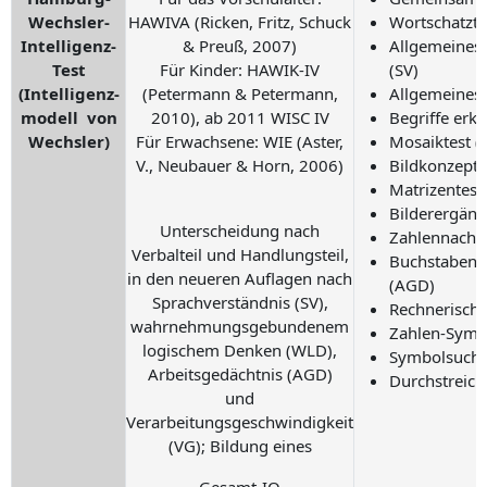
Wechsler-
HAWIVA (Ricken, Fritz, Schuck
Wortschatzte
Intelligenz-
& Preuß, 2007)
Allgemeines
Test
Für Kinder: HAWIK-IV
(SV)
(Intelligenz-
(Petermann & Petermann,
Allgemeines 
modell von
2010), ab 2011 WISC IV
Begriffe erk
Wechsler)
Für Erwachsene: WIE (Aster,
Mosaiktest 
V., Neubauer & Horn, 2006)
Bildkonzept
Matrizentest
Bilderergän
Unterscheidung nach
Zahlennachs
Verbalteil und Handlungsteil,
Buchstaben-
in den neueren Auflagen nach
(AGD)
Sprachverständnis (SV),
Rechnerisch
wahrnehmungsgebundenem
Zahlen-Symbo
logischem Denken (WLD),
Symbolsuche
Arbeitsgedächtnis (AGD)
Durchstreich
und
Verarbeitungsgeschwindigkeit
(VG); Bildung eines
Gesamt-IQ