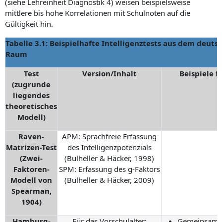
(siehe Lehreinheit Diagnostik 4) weisen beispielsweise
mittlere bis hohe Korrelationen mit Schulnoten auf die
Gültigkeit hin.
Tabelle 3.1: Beispielhafte Intelligenztests aus dem deut
Raum
Test
Version/Inhalt
Beispiele f
(zugrunde
liegendes
theoretisches
Modell)
Raven-
APM: Sprachfreie Erfassung
Matrizen-Test
des Intelligenzpotenzials
(Zwei-
(Bulheller & Häcker, 1998)
Faktoren-
SPM: Erfassung des g-Faktors
Modell von
(Bulheller & Häcker, 2009)
Spearman,
1904)
Hamburg-
Für das Vorschulalter:
Gemeinsamke