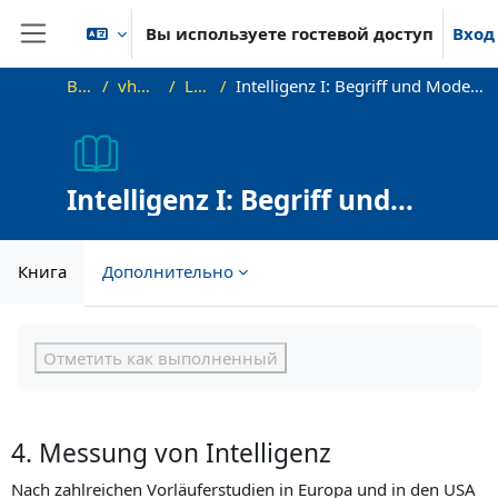
Перейти к основному содержанию
Вы используете гостевой доступ
Вход
Боковая панель
В начало
vhb-DiffPsy-Demo
Lehreinheit 3
Intelligenz I: Begriff und Modelle, Geschichte und aktuelle Bedeutung der Intelligenzmessung
Intelligenz I: Begriff und
Modelle, Geschichte und
aktuelle Bedeutung der
Книга
Дополнительно
Intelligenzmessung
Требуемые условия завершения
Отметить как выполненный
4. Messung von Intelligenz
Nach zahlreichen Vorläuferstudien in Europa und in den USA