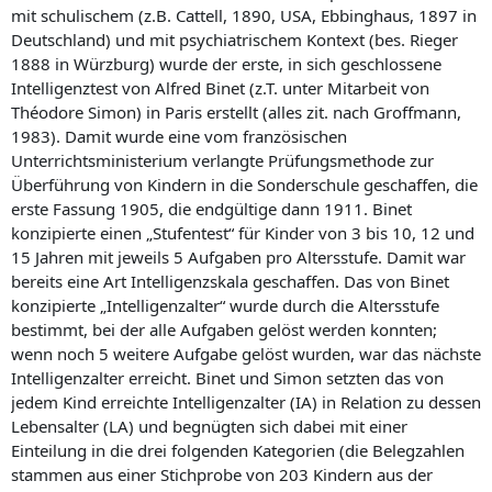
mit schulischem (z.B. Cattell, 1890, USA, Ebbinghaus, 1897 in
Deutschland) und mit psychiatrischem Kontext (bes. Rieger
1888 in Würzburg) wurde der erste, in sich geschlossene
Intelligenztest von Alfred Binet (z.T. unter Mitarbeit von
Théodore Simon) in Paris erstellt (alles zit. nach Groffmann,
1983). Damit wurde eine vom französischen
Unterrichtsministerium verlangte Prüfungsmethode zur
Überführung von Kindern in die Sonderschule geschaffen, die
erste Fassung 1905, die endgültige dann 1911. Binet
konzipierte einen „Stufentest“ für Kinder von 3 bis 10, 12 und
15 Jahren mit jeweils 5 Aufgaben pro Altersstufe. Damit war
bereits eine Art Intelligenzskala geschaffen. Das von Binet
konzipierte „Intelligenzalter“ wurde durch die Altersstufe
bestimmt, bei der alle Aufgaben gelöst werden konnten;
wenn noch 5 weitere Aufgabe gelöst wurden, war das nächste
Intelligenzalter erreicht. Binet und Simon setzten das von
jedem Kind erreichte Intelligenzalter (IA) in Relation zu dessen
Lebensalter (LA) und begnügten sich dabei mit einer
Einteilung in die drei folgenden Kategorien (die Belegzahlen
stammen aus einer Stichprobe von 203 Kindern aus der