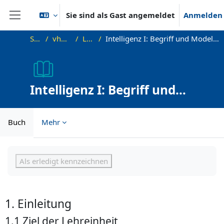
Zum Hauptinhalt
Sie sind als Gast angemeldet
Anmelden
Website-Übersicht
Startseite
vhb-DiffPsy-Demo
Lehreinheit 3
Intelligenz I: Begriff und Modelle, Geschichte und aktuelle Bedeutung der Intelligenzmessung
Intelligenz I: Begriff und
Modelle, Geschichte und
aktuelle Bedeutung der
Buch
Mehr
Intelligenzmessung
Abschlussbedingungen
Als erledigt kennzeichnen
1. Einleitung
1.1 Ziel der Lehreinheit