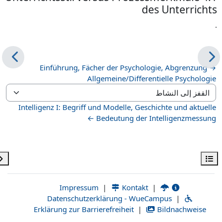
des Unterrichts
.
→ Einführung, Fächer der Psychologie, Abgrenzung
Allgemeine/Differentielle Psychologie
القفز إلى النشاط
Intelligenz I: Begriff und Modelle, Geschichte und aktuelle
Bedeutung der Intelligenzmessung ←
فتح فهرس المقرر
فتح 
|
Kontakt
|
Impressum
Datenschutzerklärung - WueCampus
|
Erklärung zur Barrierefreiheit
|
Bildnachweise