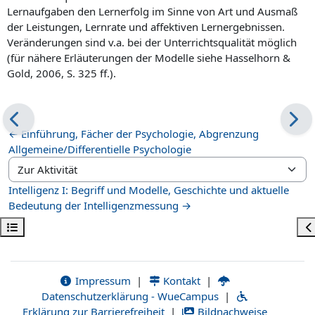
Lernaufgaben den Lernerfolg im Sinne von Art und Ausmaß
der Leistungen, Lernrate und affektiven Lernergebnissen.
Veränderungen sind v.a. bei der Unterrichtsqualität möglich
(für nähere Erläuterungen der Modelle siehe Hasselhorn &
Gold, 2006, S. 325 ff.).
← Einführung, Fächer der Psychologie, Abgrenzung
Allgemeine/Differentielle Psychologie
Zur Aktivität
Intelligenz I: Begriff und Modelle, Geschichte und aktuelle
Bedeutung der Intelligenzmessung →
Kursindex öffnen
Bl
Impressum
|
Kontakt
|
Datenschutzerklärung - WueCampus
|
Erklärung zur Barrierefreiheit
|
Bildnachweise