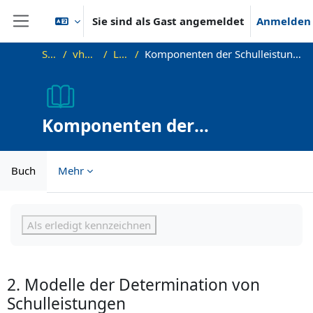
Zum Hauptinhalt
Sie sind als Gast angemeldet
Anmelden
Website-Übersicht
Startseite
vhb-DiffPsy-Demo
Lehreinheit 2
Komponenten der Schulleistung, Schülerpersönlichkeit, Persönlichkeit und Leistung, ATI-Forschung
Komponenten der
Schulleistung,
Schülerpersönlichkeit,
Buch
Mehr
Persönlichkeit und Leistung,
ATI-Forschung
Abschlussbedingungen
Als erledigt kennzeichnen
2. Modelle der Determination von
Schulleistungen