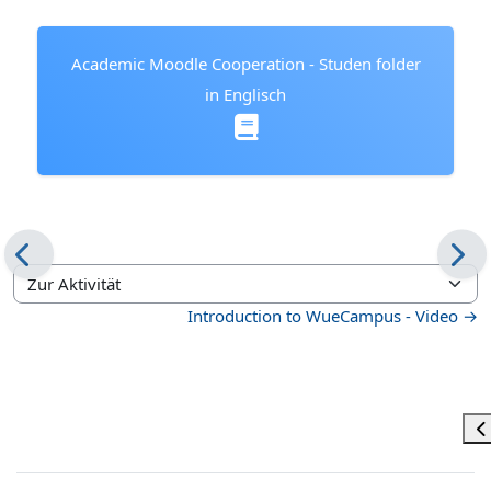
Academic Moodle Cooperation - Studen folder
in Englisch
Zur Aktivität
Introduction to WueCampus - Video →
Blöcke
Bl