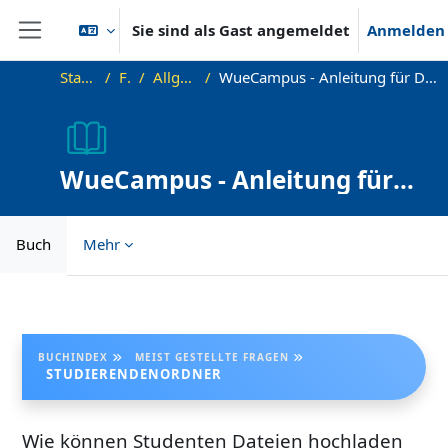
Zum Hauptinhalt
Sie sind als Gast angemeldet
Anmelden
Website-Übersicht
Startseite
FAQ
Allgemeines
WueCampus - Anleitung für Dozenten und Kursbetreuer
WueCampus - Anleitung für
Dozenten und Kursbetreuer
Buch
Mehr
Abschlussbedingungen
BUCHINDEX
MEIST GESTELLTE FRAGEN
STUDIERENDENORDNER
Wie können Studenten Dateien hochladen