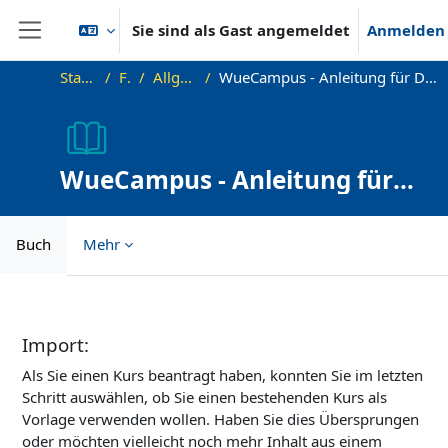
Zum Hauptinhalt
Sie sind als Gast angemeldet
Anmelden
Website-Übersicht
Startseite
FAQ
Allgemeines
WueCampus - Anleitung für Dozenten und Kursbetreuer
WueCampus - Anleitung für
Dozenten und Kursbetreuer
Buch
Mehr
Abschlussbedingungen
Import:
Als Sie einen Kurs beantragt haben, konnten Sie im letzten
Schritt auswählen, ob Sie einen bestehenden Kurs als
Vorlage verwenden wollen. Haben Sie dies Übersprungen
oder möchten vielleicht noch mehr Inhalt aus einem