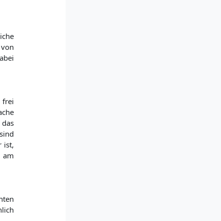
iche
 von
abei
 frei
ache
 das
 sind
 ist,
n am
hten
nlich