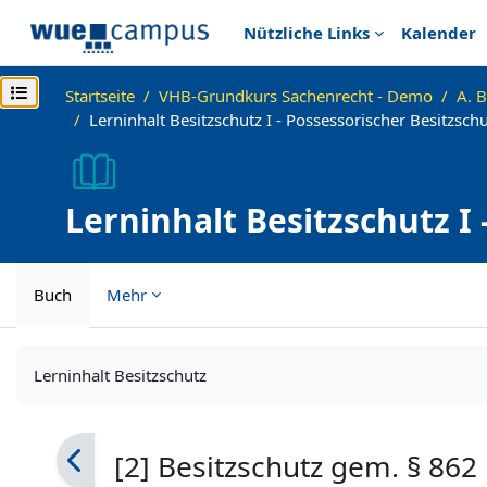
Zum Hauptinhalt
Nützliche Links
Kalender
Kursindex öffnen
Startseite
VHB-Grundkurs Sachenrecht - Demo
A. B
Lerninhalt Besitzschutz I - Possessorischer Besitzsc
Lerninhalt Besitzschutz I 
862 BGB
Buch
Mehr
Abschlussbedingungen
Lerninhalt Besitzschutz
[2] Besitzschutz gem. § 86