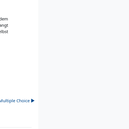
 dem
angt
lbst
 Multiple Choice ▶︎