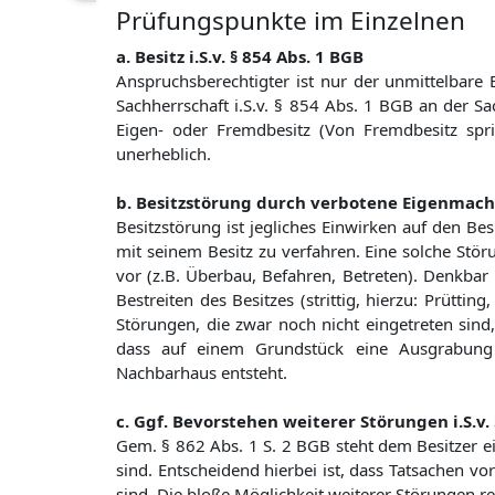
Prüfungspunkte im Einzelnen
a. Besitz i.S.v. § 854 Abs. 1 BGB
Anspruchsberechtigter ist nur der unmittelbare Be
Sachherrschaft i.S.v. § 854 Abs. 1 BGB an der S
Eigen- oder Fremdbesitz (Von Fremdbesitz spri
unerheblich.
b. Besitzstörung durch verbotene Eigenmacht 
Besitzstörung ist jegliches Einwirken auf den Besi
mit seinem Besitz zu verfahren. Eine solche Stör
vor (z.B. Überbau, Befahren, Betreten). Denkbar i
Bestreiten des Besitzes (strittig, hierzu: Prüttin
Störungen, die zwar noch nicht eingetreten sind, 
dass auf einem Grundstück eine Ausgrabung
Nachbarhaus entsteht.
c. Ggf. Bevorstehen weiterer Störungen i.S.v. 
Gem. § 862 Abs. 1 S. 2 BGB steht dem Besitzer 
sind. Entscheidend hierbei ist, dass Tatsachen vo
sind. Die bloße Möglichkeit weiterer Störungen rei