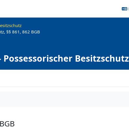
esitzschutz
hutz, §§ 861, 862 BGB
- Possessorischer Besitzschutz,
2 BGB