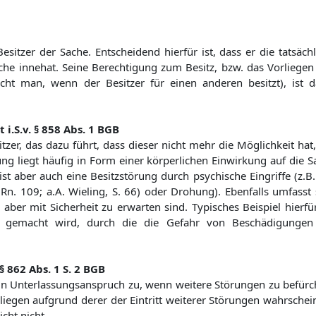
sitzer der Sache. Entscheidend hierfür ist, dass er die tatsächl
ache innehat. Seine Berechtigung zum Besitz, bzw. das Vorliegen
cht man, wenn der Besitzer für einen anderen besitzt), ist d
i.S.v. § 858 Abs. 1 BGB
tzer, das dazu führt, dass dieser nicht mehr die Möglichkeit hat,
ung liegt häufig in Form einer körperlichen Einwirkung auf die S
st aber auch eine Besitzstörung durch psychische Eingriffe (z.B.
g, Rn. 109; a.A. Wieling, S. 66) oder Drohung). Ebenfalls umfasst
aber mit Sicherheit zu erwarten sind. Typisches Beispiel hierfür
 gemacht wird, durch die die Gefahr von Beschädigunge
§ 862 Abs. 1 S. 2 BGB
ein Unterlassungsanspruch zu, wenn weitere Störungen zu befürc
rliegen aufgrund derer der Eintritt weiterer Störungen wahrschei
cht nicht.