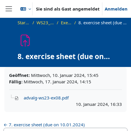
Zum Hauptinhalt
Sie sind als Gast angemeldet
Anmelden
Website-Übersicht
Startseite
WS23_AdvAlg
Exercises
8. exercise sheet (due on 17.01.2024)
8. exercise sheet (due on
17.01.2024)
Abschlussbedingungen
Geöffnet:
Mittwoch, 10. Januar 2024, 15:45
Fällig:
Mittwoch, 17. Januar 2024, 14:15
advalg-ws23-ex08.pdf
10. Januar 2024, 16:33
← 7. exercise sheet (due on 10.01.2024)