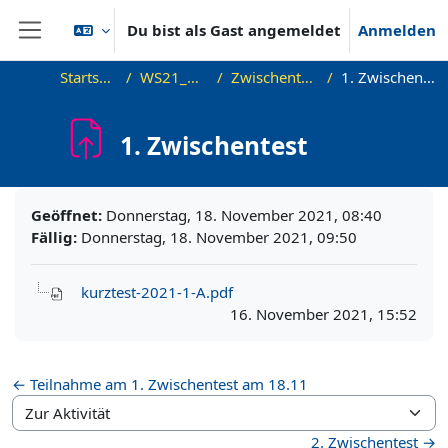
Zum Hauptinhalt
Du bist als Gast angemeldet
Anmelden
Website-Übersicht
Startseite
WS21_ADS
Zwischentests
1. Zwischentest
1. Zwischentest
Abschlussbedingungen
Geöffnet:
Donnerstag, 18. November 2021, 08:40
Fällig:
Donnerstag, 18. November 2021, 09:50
kurztest-2021-1-A.pdf
16. November 2021, 15:52
← Teilnahme am 1. Zwischentest am 18.11
Zur Aktivität
2. Zwischentest →