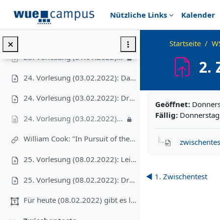
Zum Hauptinhalt
Nützliche Links
Kalender
23. Vorlesung (31.01.2022): Druckversion
23. Vorlesung (31.01.2022): Video I – GA & DP für ein einfaches Problem der Ablaufplanung, 15'
Startseite
W
23. Vorlesung (31.01.2022): Video II – GA & DP für ein gewichtetes Problem der Ablaufplanung, 14'
2.
24. Vorlesung (03.02.2022): Das Problem der Handlungsreisenden (TSP: Approximation & DP)
Abschlussbedingu
24. Vorlesung (03.02.2022): Druckversion
Geöffnet:
Donners
Fällig:
Donnerstag,
24. Vorlesung (03.02.2022): Zoom-Live-Mitschnitt vom WS 2021 (leider fehlen die ersten 5', sorry!), 59'
William Cook: "In Pursuit of the Traveling Salesman: Mathematics at the Limits of Computation" (Princeton University Press; 2012) – Schon die Einleitung ist sehr lesenswert!
zwischentes
25. Vorlesung (08.02.2022): Leichte Kreise (DP) [nach der VL: letzte Folie: k=1 to n statt n-1]
◀︎ 1. Zwischentest
25. Vorlesung (08.02.2022): Druckversion
Für heute (08.02.2022) gibt es leider kein Video! ...