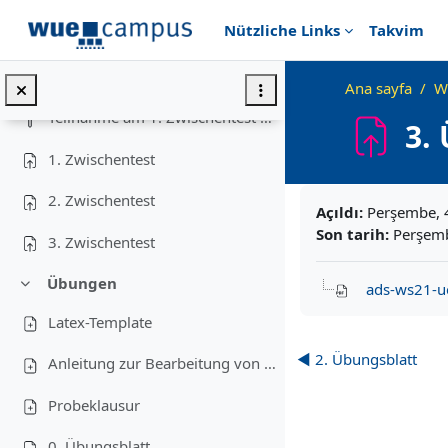
Ana içeriğe git
Nützliche Links
Takvim
Für heute (08.02.2022) gibt es leider kein Video! ...
Zwischentests
Ana sayfa
W
Daralt
Teilnahme am 1. Zwischentest am 18.11
3.
1. Zwischentest
Tamamlama Gereklil
2. Zwischentest
Açıldı:
Perşembe, 
Son tarih:
Perşemb
3. Zwischentest
Übungen
ads-ws21-u
Daralt
Latex-Template
◀︎ 2. Übungsblatt
Anleitung zur Bearbeitung von Programmieraufgaben
Probeklausur
0. Übungsblatt