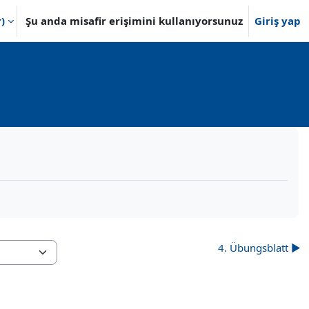
)‎
Şu anda misafir erişimini kullanıyorsunuz
Giriş yap
4. Übungsblatt ▶︎