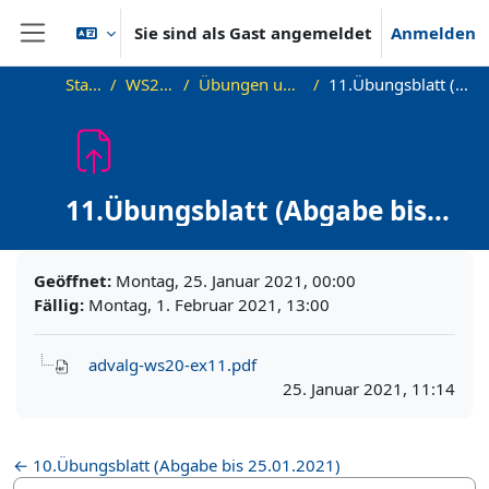
Zum Hauptinhalt
Sie sind als Gast angemeldet
Anmelden
Website-Übersicht
Startseite
WS20_AdvAlg
Übungen und Übungsblätter
11.Übungsblatt (Abgabe bis 1.02.2021)
11.Übungsblatt (Abgabe bis
1.02.2021)
Abschlussbedingungen
Geöffnet:
Montag, 25. Januar 2021, 00:00
Fällig:
Montag, 1. Februar 2021, 13:00
advalg-ws20-ex11.pdf
25. Januar 2021, 11:14
← 10.Übungsblatt (Abgabe bis 25.01.2021)