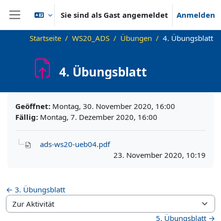
Zum Hauptinhalt
Sie sind als Gast angemeldet
Anmelden
Website-Übersicht
Startseite
WS20_ADS
Übungen
4. Übungsblatt
4. Übungsblatt
Abschlussbedingungen
Geöffnet:
Montag, 30. November 2020, 16:00
Fällig:
Montag, 7. Dezember 2020, 16:00
ads-ws20-ueb04.pdf
23. November 2020, 10:19
← 3. Übungsblatt
Zur Aktivität
5. Übungsblatt →