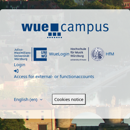
Skip to main content
Welcome to WueCampus
WueLogin
HfM
Login
Access for external- or functionaccounts
English ‎(en)‎
Cookies notice