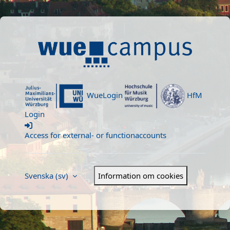
Gå direkt till huvudinnehåll
Welcome to WueCampus
WueLogin
HfM
Login
Access for external- or functionaccounts
Svenska ‎(sv)‎
Information om cookies