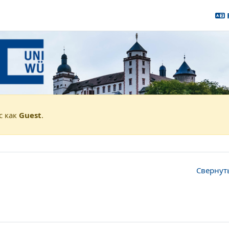
Rechtswissenschaft
vhb - Prof. Pache
chaftsrecht - Demo
с как
Guest
.
Свернут