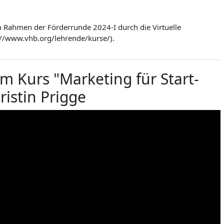
m Rahmen der Förderrunde 2024-I durch die Virtuelle
://www.vhb.org/lehrende/kurse/).
m Kurs "Marketing für Start-
ristin Prigge