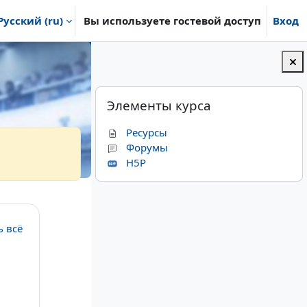
Русский ‎(ru)‎
Вы используете гостевой доступ
Вход
Блоки
Пропустить Элементы курса
Элементы курса
Ресурсы
Форумы
H5P
ь всё