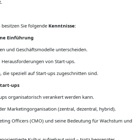
t.
s
besitzen Sie folgende
Kenntnisse
:
eine Einführung
pen und Geschäftsmodelle unterscheiden.
d Herausforderungen von Start-ups.
die speziell auf Start-ups zugeschnitten sind.
Start-ups
-ups organisatorisch verankert werden kann.
er Marketingorganisation (zentral, dezentral, hybrid).
rketing Officers (CMO) und seine Bedeutung für Wachstum und
norientierte Kultur aufgebaut wird – trotz begrenzter