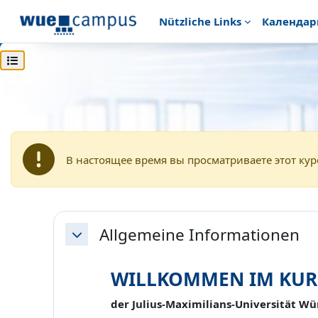
Перейти к основному содержанию
Nützliche Links
Календар
Открыть оглавление курса
В начало
vhb - Virtuelle Hochschule Bayern
vhb - 
vhb - Marketing für Start
В настоящее время вы просматриваете этот кур
Section outline
Allgemeine Informationen
Свернуть
WILLKOMMEN IM KURS 
der Julius-Maximilians-Universität W