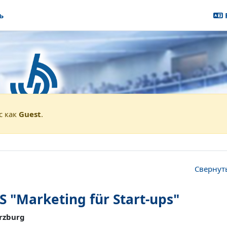
ь
Wirtschaftswissenschaften
Demokurse
-ups (Demo) (deutsch)
с как
Guest
.
Свернут
"Marketing für Start-ups"
ürzburg