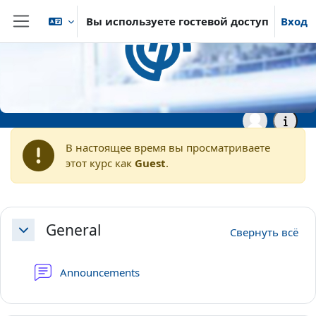
Перейти к основному содержанию
Вы используете гостевой доступ
Вход
Боковая панель
В начало
vhb - Virtuelle Hochschule Bayern
vhb - Wirtschaftswissenschaften
Demokurse
vhb - Course Data Driven
Supply Chain Management -
Demo
В настоящее время вы просматриваете
этот курс как
Guest
.
Section outline
General
Свернуть всё
Свернуть
Форум
Announcements