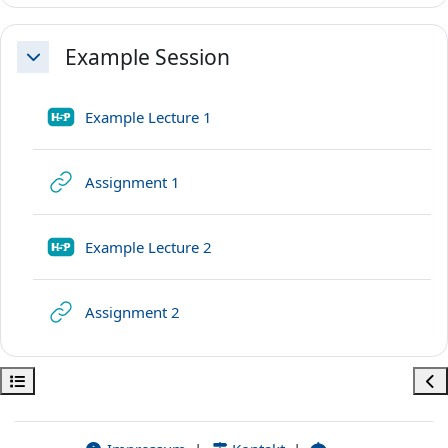
Example Session
Свернуть
H5P
Example Lecture 1
Гиперссылка
Assignment 1
H5P
Example Lecture 2
Гиперссылка
Assignment 2
Открыть оглавление курса
Отк