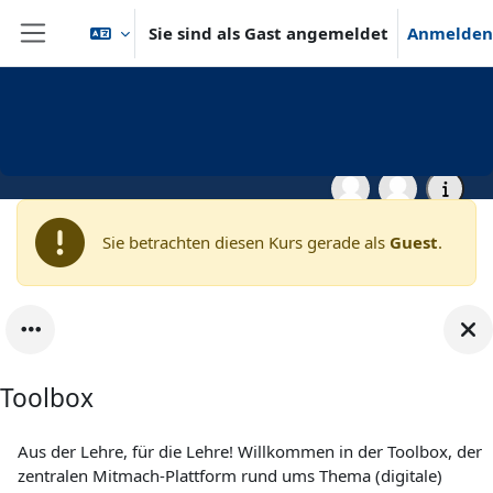
Zum Hauptinhalt
Sie sind als Gast angemeldet
Anmelden
Website-Übersicht
Startseite
Verschiedenes
WueDive
Toolbox der Universität
Würzburg
Sie betrachten diesen Kurs gerade als
Guest
.
Toolbox
Aus der Lehre, für die Lehre! Willkommen in der Toolbox, der
zentralen Mitmach-Plattform rund ums Thema (digitale)