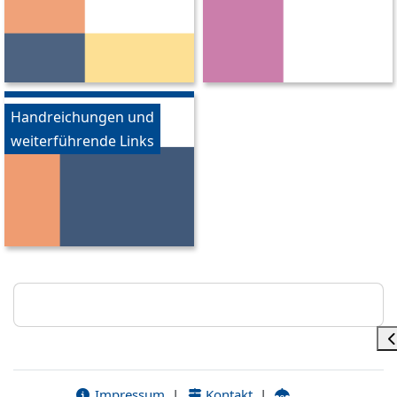
Handreichungen und
weiterführende Links
Blöcke
Bl
Impressum
|
Kontakt
|