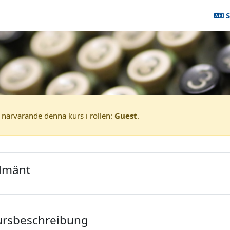
S
chiv
Sommersemester 2022
Master- und Aufbaustudiengän
 Exakte Algorithmen
 närvarande denna kurs i rollen:
Guest
.
tsöversikt
llmänt
ursbeschreibung