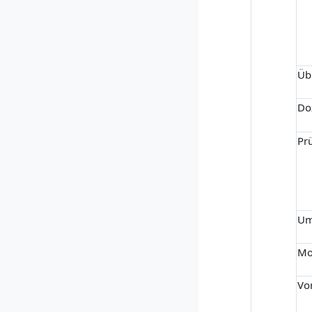
Üb
Do
Pr
Um
Mo
Vo