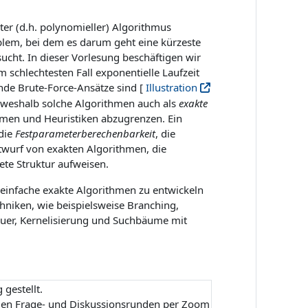
enter (d.h. polynomieller) Algorithmus
oblem, bei dem es darum geht eine kürzeste
cht. In dieser Vorlesung beschäftigen wir
 schlechtesten Fall exponentielle Laufzeit
nde Brute-Force-Ansätze sind [
Illustration
, weshalb solche Algorithmen auch als
exakte
men und Heuristiken abzugrenzen. Ein
 die
Festparameterberechenbarkeit
, die
twurf von exakten Algorithmen, die
ete Struktur aufweisen.
 einfache exakte Algorithmen zu entwickeln
hniken, wie beispielsweise Branching,
uer, Kernelisierung und Suchbäume mit
gestellt.
nden Frage- und Diskussionsrunden per Zoom