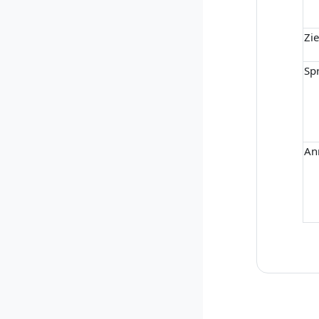
Zi
Sp
An