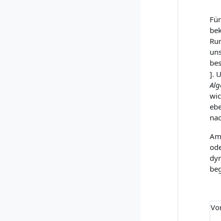
Für
bek
Run
uns
bes
]. 
Alg
wic
ebe
nac
Am 
ode
dyn
beg
Vo