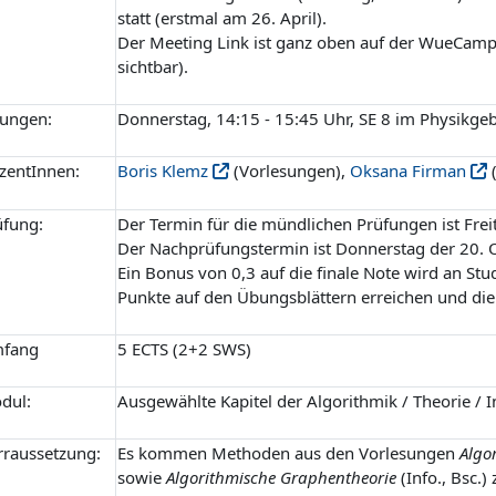
statt (erstmal am 26. April).
Der Meeting Link ist ganz oben auf der WueCamp
sichtbar).
ungen:
Donnerstag, 14:15 - 15:45 Uhr, SE 8 im Physikge
zentInnen:
Boris Klemz
(Vorlesungen),
Oksana Firman
üfung:
Der Termin für die mündlichen Prüfungen ist Freit
Der Nachprüfungstermin ist Donnerstag der 20. 
Ein Bonus von 0,3 auf die finale Note wird an St
Punkte auf den Übungsblättern erreichen und die
fang
5 ECTS (2+2 SWS)
dul:
Ausgewählte Kapitel der Algorithmik / Theorie / 
rraussetzung:
Es kommen Methoden aus den Vorlesungen
Algo
sowie
Algorithmische Graphentheorie
(Info., Bsc.)