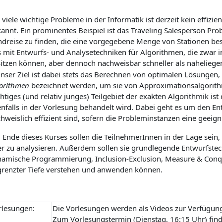
 viele wichtige Probleme in der Informatik ist derzeit kein effizi
annt. Ein prominentes Beispiel ist das Traveling Salesperson Pr
dreise zu finden, die eine vorgegebene Menge von Stationen besu
 mit Entwurfs- und Analysetechniken für Algorithmen, die zwar im
itzen können, aber dennoch nachweisbar schneller als naheliege
Unser Ziel ist dabei stets das Berechnen von optimalen Lösungen
orithmen
bezeichnet werden, um sie von Approximationsalgorith
htiges (und relativ junges) Teilgebiet der exakten Algorithmik ist
nfalls in der Vorlesung behandelt wird. Dabei geht es um den En
hweislich effizient sind, sofern die Probleminstanzen eine geeign
Ende dieses Kurses sollen die TeilnehmerInnen in der Lage sein,
r zu analysieren. Außerdem sollen sie grundlegende Entwurfstec
amische Programmierung, Inclusion-Exclusion, Measure & Conq
renzter Tiefe verstehen und anwenden können.
rlesungen:
Die Vorlesungen werden als Videos zur Verfügung 
Zum Vorlesungstermin (Dienstag, 16:15 Uhr) fi