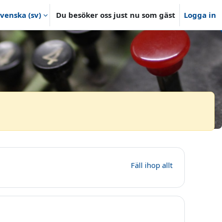
venska ‎(sv)‎
Du besöker oss just nu som gäst
Logga in
ge
Fäll ihop allt