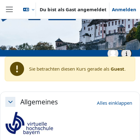
Zum Hauptinhalt
Du bist als Gast angemeldet
Anmelden
Website-Übersicht
Startseite
vhb - Virtuelle Hochschule Bayern
vhb - Rechtswissenschaft
vhb - Prof. Hilgendorf, Prof. Bosch, Prof. Kudlich, Prof. Satzger
vhb - Technik und Recht - Demo
Sie betrachten diesen Kurs gerade als
Guest
.
Abschnittsübersicht
Allgemeines
Alles einklappen
Einklappen