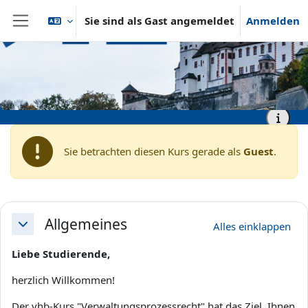
Zum Hauptinhalt
Sie sind als Gast angemeldet
Anmelden
Website-Übersicht
Startseite
vhb - Virtuelle Hochschule Bayern
vhb - Rechtswissenschaft
vhb - Prof. Pache
vhb - Verwaltungsprozessrecht
- demo
Sie betrachten diesen Kurs gerade als
Guest
.
Abschnittsübersicht
Allgemeines
Alles einklappen
Einklappen
Liebe Studierende,
herzlich Willkommen!
Der vhb-Kurs "Verwaltungsprozessrecht" hat das Ziel, Ihnen