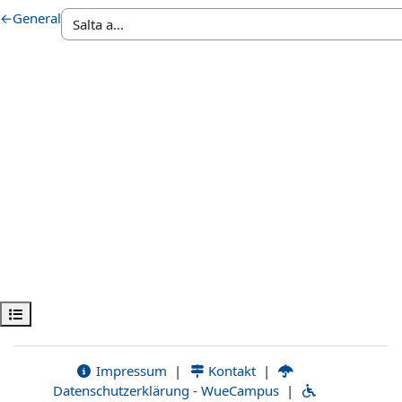
←
General
Obre l'índex del curs
Impressum
|
Kontakt
|
Datenschutzerklärung - WueCampus
|