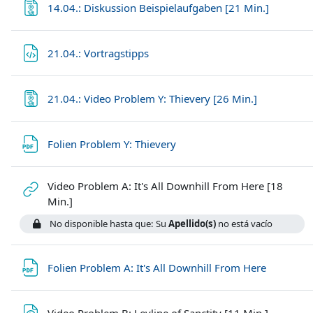
Página
14.04.: Diskussion Beispielaufgaben [21 Min.]
Archivo
21.04.: Vortragstipps
Página
21.04.: Video Problem Y: Thievery [26 Min.]
Archivo
Folien Problem Y: Thievery
Video Problem A: It's All Downhill From Here [18
URL
Min.]
No disponible hasta que: Su
Apellido(s)
no está vacío
Archivo
Folien Problem A: It's All Downhill From Here
Archivo
Video Problem B: Leyline of Sanctity [11 Min.]