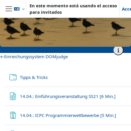
Salta al contenido principal
En este momento está usando el acceso
Acc
para invitados
Panel lateral
Página Principal
Archiv
Sommersemester 2021
Master- und Aufbaustudiengänge
SS21_Sem_PC
Vorträge / Videos und weitere Materialien
Vorträge / Videos und weitere
Materialien
Perfilado de sección
←
Einreichungssystem DOMjudge
Carpeta
Tipps & Tricks
Archiv
14.04.: Einführungsveranstaltung SS21 [6 Min.]
Página
14.04.: ICPC Programmierwettbewerbe [5 Min.]