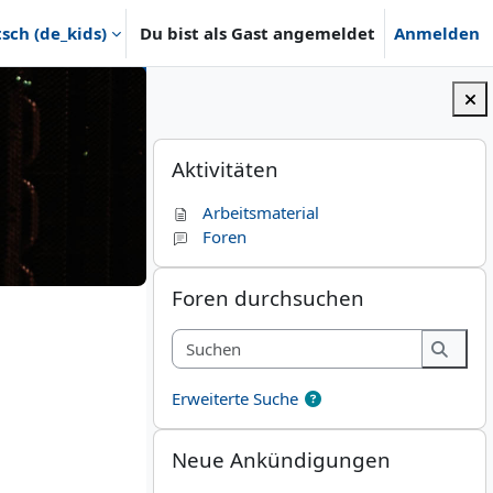
ch ‎(de_kids)‎
Du bist als Gast angemeldet
Anmelden
Blöcke
Aktivitäten überspringen
Aktivitäten
Arbeitsmaterial
Foren
Foren durchsuchen überspringen
Foren durchsuchen
Suchen
Suche
Erweiterte Suche
Neue Ankündigungen überspringen
Neue Ankündigungen