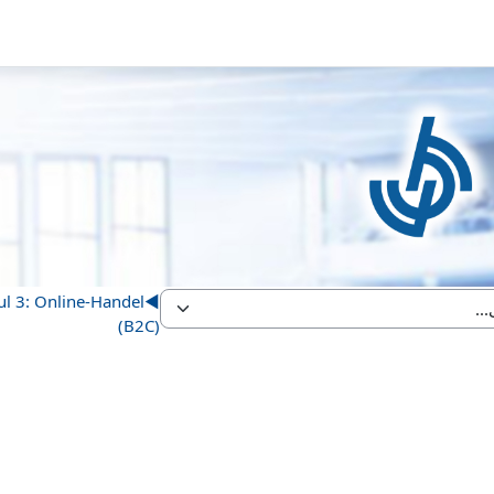
commerce_demo
Demokurse
vhb - Wirtschaftswissenschaft
Modu
: Online-Handel (B2C)
◀︎
l 3: Online-Handel
◀︎
(B2C)