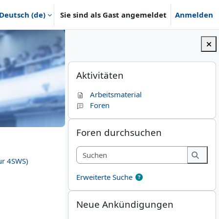
Deutsch ‎(de)‎
Sie sind als Gast angemeldet
Anmelden
o
Blöcke
Aktivitäten überspringen
Aktivitäten
Arbeitsmaterial
Foren
ur 4SWS)
Foren durchsuchen überspringen
Foren durchsuchen
Suchen
ur 4SWS)
Suche
Erweiterte Suche
Neue Ankündigungen überspringen
Neue Ankündigungen