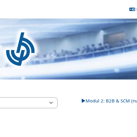
Wirtschaftswissenschaften
Demokurse
vhb-ecommerce_dem
iche & Potenziale
▶︎
Modul 2: B2B & SCM (n
▶︎
Modul 2: B2B & SCM (n