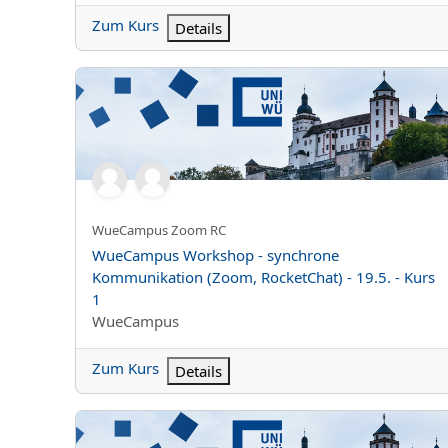
Zum Kurs
Details
WueCampus Workshop - synchrone Kommunikation (Zoo
Kurzer Kursname
WueCampus Zoom RC
Kursname
WueCampus Workshop - synchrone
Kommunikation (Zoom, RocketChat) - 19.5. - Kurs
1
Kursbereich
WueCampus
Zum Kurs
Details
Schulungskurs Medizinische Fakultät