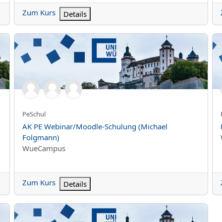
Zum Kurs
Details
m, RocketChat) - 19.5. - Kurs 1
AK PE Webinar/Moodle-Schulung (Michael Folgmann)
RZ
Kurzer Kursname
PeSchul
Kursname
AK PE Webinar/Moodle-Schulung (Michael
Folgmann)
Kursbereich
WueCampus
Zum Kurs
Details
FAQ