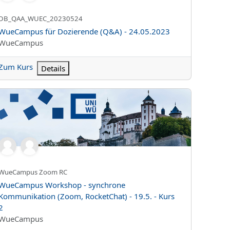
Kurzer Kursname
DB_QAA_WUEC_20230524
Kursname
WueCampus für Dozierende (Q&A) - 24.05.2023
Kursbereich
WueCampus
Zum Kurs
Details
eCampus Workshop - synchrone Kommunikation (Zoom, RocketCha
Kurzer Kursname
WueCampus Zoom RC
Kursname
WueCampus Workshop - synchrone
Kommunikation (Zoom, RocketChat) - 19.5. - Kurs
2
Kursbereich
WueCampus