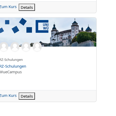
Zum Kurs
Details
-Schulungen
Kurzer Kursname
RZ-Schulungen
Kursname
RZ-Schulungen
Kursbereich
WueCampus
Zum Kurs
Details