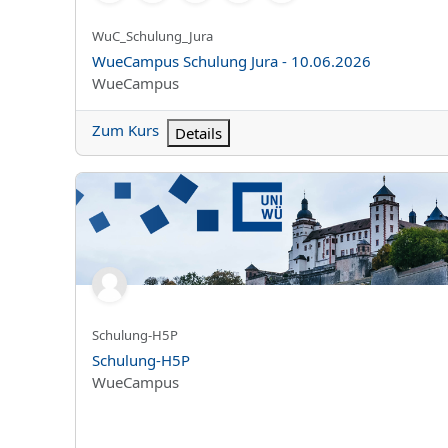
Kurzer Kursname
WuC_Schulung_Jura
Kursname
WueCampus Schulung Jura - 10.06.2026
Kursbereich
WueCampus
Zum Kurs
Details
Schulung-H5P
Kurzer Kursname
Schulung-H5P
Kursname
Schulung-H5P
Kursbereich
WueCampus