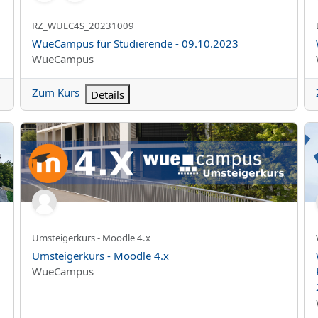
Kurzer Kursname
RZ_WUEC4S_20231009
Kursname
WueCampus für Studierende - 09.10.2023
Kursbereich
WueCampus
Zum Kurs
Details
Umsteigerkurs - Moodle 4.x
Wu
Kurzer Kursname
Umsteigerkurs - Moodle 4.x
Kursname
Umsteigerkurs - Moodle 4.x
Kursbereich
WueCampus