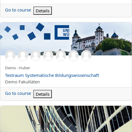
Go to course
Details
Testraum Systematische Bildungswissenschaft
Kursun kısa adı
Demo - Huber
Kurs Adı
Testraum Systematische Bildungswissenschaft
Kurs kategorisi
Demo Fakultäten
Go to course
Details
WS15:Das Drama der französischen Klassik: Corneille-Racine-Mol