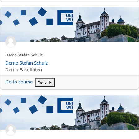
Demo Stefan Schulz
Kursun kısa adı
Demo Stefan Schulz
Kurs Adı
Demo Stefan Schulz
Kurs kategorisi
Demo Fakultäten
Go to course
Details
Demo - Maren Schüll