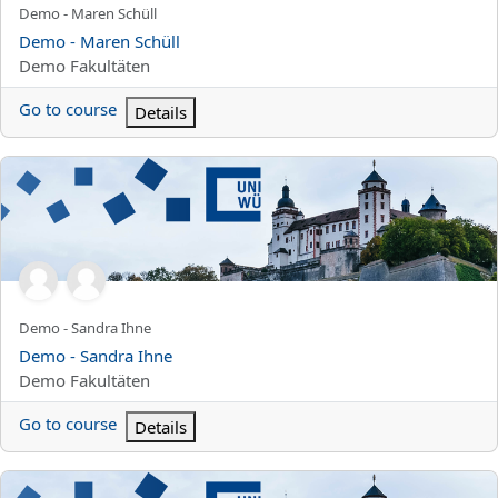
Kursun kısa adı
Demo - Maren Schüll
Kurs Adı
Demo - Maren Schüll
Kurs kategorisi
Demo Fakultäten
Go to course
Details
Demo - Sandra Ihne
Kursun kısa adı
Demo - Sandra Ihne
Kurs Adı
Demo - Sandra Ihne
Kurs kategorisi
Demo Fakultäten
Go to course
Details
Demo Saurenbach