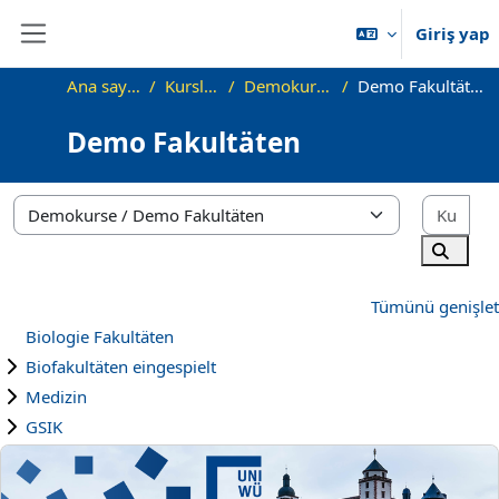
Ana içeriğe git
Giriş yap
Yan panel
Ana sayfa
Kurslar
Demokurse
Demo Fakultäten
Demo Fakultäten
Kurs
Kurs Kategorileri
Kurslar
Tümünü genişlet
Biologie Fakultäten
Biofakultäten eingespielt
Medizin
GSIK
Physik Testkurs