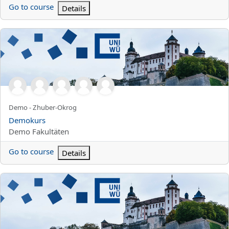
Go to course
Details
Demokurs
Kursun kısa adı
Demo - Zhuber-Okrog
Kurs Adı
Demokurs
Kurs kategorisi
Demo Fakultäten
Go to course
Details
Demo - Helmerich