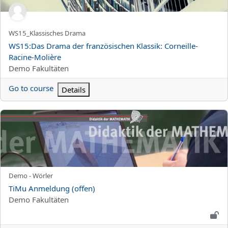
Kursun kısa adı
WS15_Klassisches Drama
Kurs Adı
WS15:Das Drama der französischen Klassik: Corneille-
Racine-Molière
Kurs kategorisi
Demo Fakultäten
Go to course
Details
TiMu Anmeldung (offen)
Kursun kısa adı
Demo - Wörler
Kurs Adı
TiMu Anmeldung (offen)
Kurs kategorisi
Demo Fakultäten