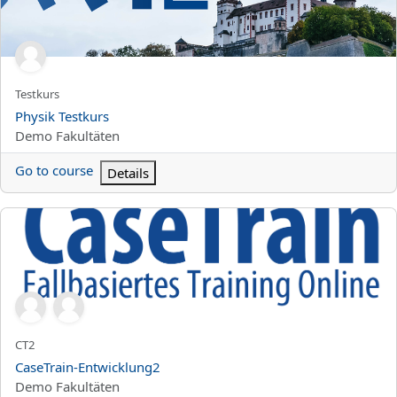
Kursun kısa adı
Testkurs
Kurs Adı
Physik Testkurs
Kurs kategorisi
Demo Fakultäten
Go to course
Details
CaseTrain-Entwicklung2
Kursun kısa adı
CT2
Kurs Adı
CaseTrain-Entwicklung2
Kurs kategorisi
Demo Fakultäten