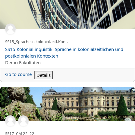
Kursun kısa adı
SS15_Sprache in kolonialzeitl.Kont.
Kurs Adı
SS15:Koloniallinguistik: Sprache in kolonialzeitlichen und
postkolonialen Kontexten
Kurs kategorisi
Demo Fakultäten
Go to course
Details
SS17:Gebiete der Schulpädagogik in vertiefter Form_Gruppe 22 -
Kursun kısa adı
SS17_CM 22_22