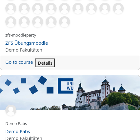
Kursun kısa adı
zfs-moodleparty
Kurs Adı
ZFS Übungsmoodle
Kurs kategorisi
Demo Fakultäten
Go to course
Details
Demo Pabs
Kursun kısa adı
Demo Pabs
Kurs Adı
Demo Pabs
Kurs kategorisi
Demo Fakultäten