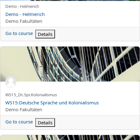
Kursun kısa adı
Demo - Helmerich
Kurs Adı
Demo - Helmerich
Kurs kategorisi
Demo Fakultäten
Go to course
Details
WS15:Deutsche Sprache und Kolonialismus
Kursun kısa adı
WS15_Dt.Spr.Kolonialismus
Kurs Adı
WS15:Deutsche Sprache und Kolonialismus
Kurs kategorisi
Demo Fakultäten
Go to course
Details
SS15:Koloniallinguistik: Sprache in kolonialzeitlichen und postko