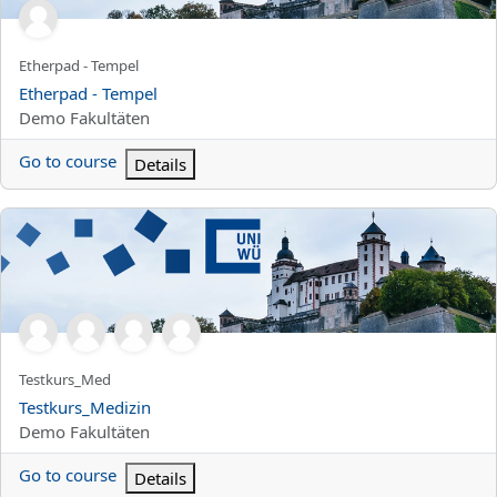
Kursun kısa adı
Etherpad - Tempel
Kurs Adı
Etherpad - Tempel
Kurs kategorisi
Demo Fakultäten
Go to course
Details
Testkurs_Medizin
Kursun kısa adı
Testkurs_Med
Kurs Adı
Testkurs_Medizin
Kurs kategorisi
Demo Fakultäten
Go to course
Details