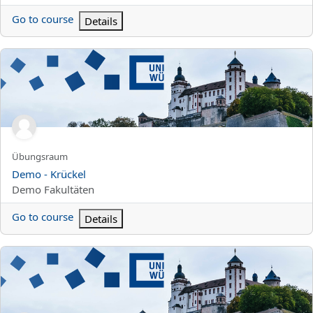
Go to course
Details
Demo - Krückel
Kursun kısa adı
Übungsraum
Kurs Adı
Demo - Krückel
Kurs kategorisi
Demo Fakultäten
Go to course
Details
Etherpad - Tempel