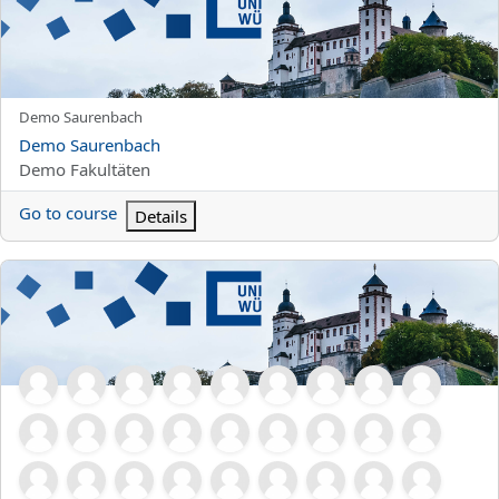
Kursun kısa adı
Demo Saurenbach
Kurs Adı
Demo Saurenbach
Kurs kategorisi
Demo Fakultäten
Go to course
Details
ZFS Übungsmoodle