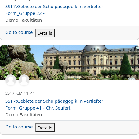
Kurs Adı
SS17:Gebiete der Schulpädagogik in vertiefter
Form_Gruppe 22 -
Kurs kategorisi
Demo Fakultäten
Go to course
Details
SS17:Gebiete der Schulpädagogik in vertiefter Form_Gruppe 41 - 
Kursun kısa adı
SS17_CM 41_41
Kurs Adı
SS17:Gebiete der Schulpädagogik in vertiefter
Form_Gruppe 41 - Chr. Seufert
Kurs kategorisi
Demo Fakultäten
Go to course
Details