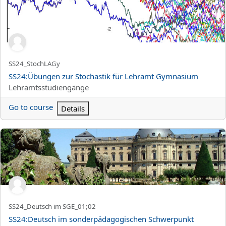
Kortnamn för kurs
SS24_StochLAGy
Kursnamn
SS24:Übungen zur Stochastik für Lehramt Gymnasium
Kurskategori
Lehramtsstudiengänge
Go to course
Details
SS24:Deutsch im sonderpädagogischen Schwerpunkt Geistige En
Kortnamn för kurs
SS24_Deutsch im SGE_01;02
Kursnamn
SS24:Deutsch im sonderpädagogischen Schwerpunkt