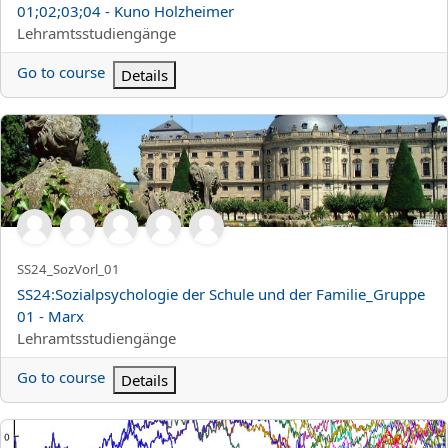
01;02;03;04 - Kuno Holzheimer
Kurskategori
Lehramtsstudiengänge
Go to course
Details
SS24:Sozialpsychologie der Schule und der Familie_Gruppe 01 -
Kortnamn för kurs
SS24_SozVorl_01
Kursnamn
SS24:Sozialpsychologie der Schule und der Familie_Gruppe
01 - Marx
Kurskategori
Lehramtsstudiengänge
Go to course
Details
SS24:Übungen zur Stochastik für Lehramt Gymnasium