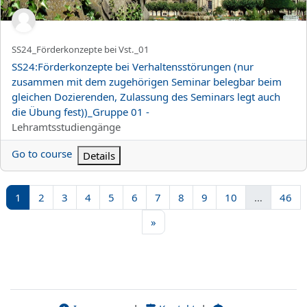
Kortnamn för kurs
SS24_Förderkonzepte bei Vst._01
Kursnamn
SS24:Förderkonzepte bei Verhaltensstörungen (nur
zusammen mit dem zugehörigen Seminar belegbar beim
gleichen Dozierenden, Zulassung des Seminars legt auch
die Übung fest))_Gruppe 01 -
Kurskategori
Lehramtsstudiengänge
Go to course
Details
Sida 1
Sida 2
Sida 3
Sida 4
Sida 5
Sida 6
Sida 7
Sida 8
Sida 9
Sida 10
Sid
1
2
3
4
5
6
7
8
9
10
…
46
Nästa sida
»