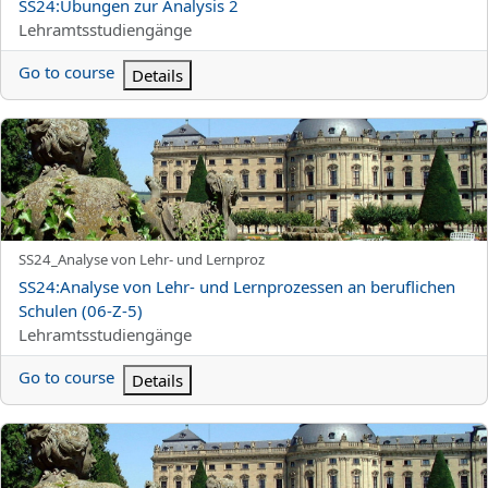
Kursnamn
SS24:Übungen zur Analysis 2
Kurskategori
Lehramtsstudiengänge
Go to course
Details
SS24:Analyse von Lehr- und Lernprozessen an beruflichen Schule
Kortnamn för kurs
SS24_Analyse von Lehr- und Lernproz
Kursnamn
SS24:Analyse von Lehr- und Lernprozessen an beruflichen
Schulen (06-Z-5)
Kurskategori
Lehramtsstudiengänge
Go to course
Details
SS24:Psyschische Belastungen (06-V-Psy-Be)