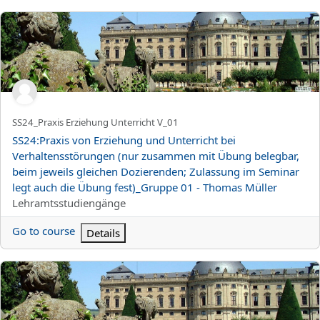
SS24:Praxis von Erziehung und Unterricht bei Verhaltensstörun
Kortnamn för kurs
SS24_Praxis Erziehung Unterricht V_01
Kursnamn
SS24:Praxis von Erziehung und Unterricht bei
Verhaltensstörungen (nur zusammen mit Übung belegbar,
beim jeweils gleichen Dozierenden; Zulassung im Seminar
legt auch die Übung fest)_Gruppe 01 - Thomas Müller
Kurskategori
Lehramtsstudiengänge
Go to course
Details
SS24:Förderkonzepte bei Verhaltensstörungen (nur zusammen mi