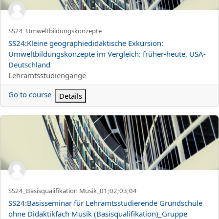
Kortnamn för kurs
SS24_Umweltbildungskonzepte
Kursnamn
SS24:Kleine geographiedidaktische Exkursion:
Umweltbildungskonzepte im Vergleich: früher-heute, USA-
Deutschland
Kurskategori
Lehramtsstudiengänge
Go to course
Details
SS24:Basisseminar für Lehramtsstudierende Grundschule ohne Di
Kortnamn för kurs
SS24_Basisqualifikation Musik_01;02;03;04
Kursnamn
SS24:Basisseminar für Lehramtsstudierende Grundschule
ohne Didaktikfach Musik (Basisqualifikation)_Gruppe