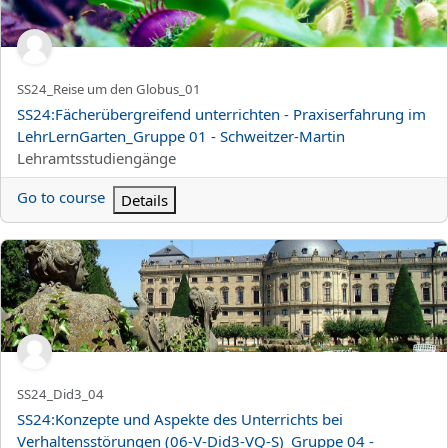
Kortnamn för kurs
SS24_Reise um den Globus_01
Kursnamn
SS24:Fächerübergreifend unterrichten - Praxiserfahrung im
LehrLernGarten_Gruppe 01 - Schweitzer-Martin
Kurskategori
Lehramtsstudiengänge
Go to course
Details
SS24:Konzepte und Aspekte des Unterrichts bei Verhaltensstöru
Kortnamn för kurs
SS24_Did3_04
Kursnamn
SS24:Konzepte und Aspekte des Unterrichts bei
Verhaltensstörungen (06-V-Did3-VQ-S)_Gruppe 04 -