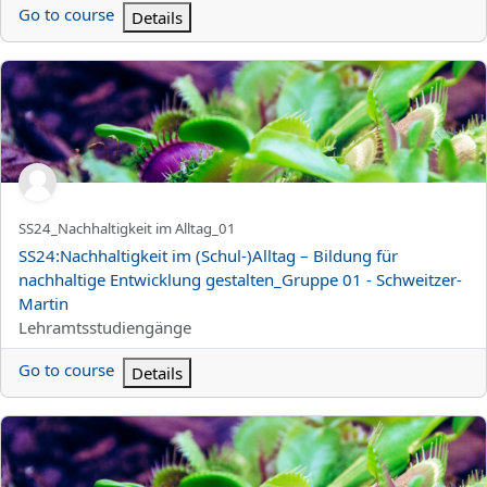
Go to course
Details
SS24:Nachhaltigkeit im (Schul-)Alltag – Bildung für nachhaltige
Kortnamn för kurs
SS24_Nachhaltigkeit im Alltag_01
Kursnamn
SS24:Nachhaltigkeit im (Schul-)Alltag – Bildung für
nachhaltige Entwicklung gestalten_Gruppe 01 - Schweitzer-
Martin
Kurskategori
Lehramtsstudiengänge
Go to course
Details
SS24:Fächerübergreifend unterrichten - Praxiserfahrung im Leh