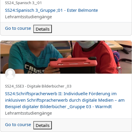
Kortnamn för kurs
SS24_Spanisch 3_;01
Kursnamn
SS24:Spanisch 3_Gruppe ;01 - Ester Belmonte
Kurskategori
Lehramtsstudiengänge
Go to course
Details
SS24:Schriftspracherwerb II: Individuelle Förderung im inklusiv
Kortnamn för kurs
SS24_SSE3 - Digitale Bilderbücher _03
Kursnamn
SS24:Schriftspracherwerb II: Individuelle Förderung im
inklusiven Schriftspracherwerb durch digitale Medien – am
Beispiel digitaler Bilderbücher _Gruppe 03 - Warmdt
Kurskategori
Lehramtsstudiengänge
Go to course
Details