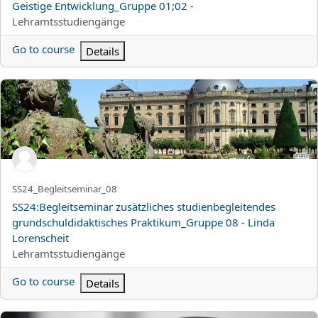
Geistige Entwicklung_Gruppe 01;02 -
Kurskategori
Lehramtsstudiengänge
Go to course
Details
SS24:Begleitseminar zusätzliches studienbegleitendes grundschu
Kortnamn för kurs
SS24_Begleitseminar_08
Kursnamn
SS24:Begleitseminar zusätzliches studienbegleitendes
grundschuldidaktisches Praktikum_Gruppe 08 - Linda
Lorenscheit
Kurskategori
Lehramtsstudiengänge
Go to course
Details