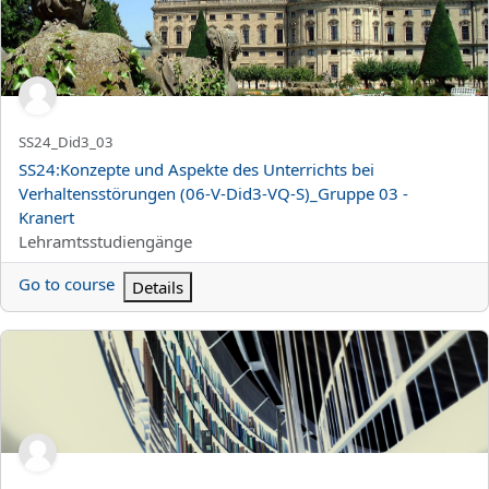
Kortnamn för kurs
SS24_Did3_03
Kursnamn
SS24:Konzepte und Aspekte des Unterrichts bei
Verhaltensstörungen (06-V-Did3-VQ-S)_Gruppe 03 -
Kranert
Kurskategori
Lehramtsstudiengänge
Go to course
Details
SS24:Spanisch 3_Gruppe ;01 - Ester Belmonte