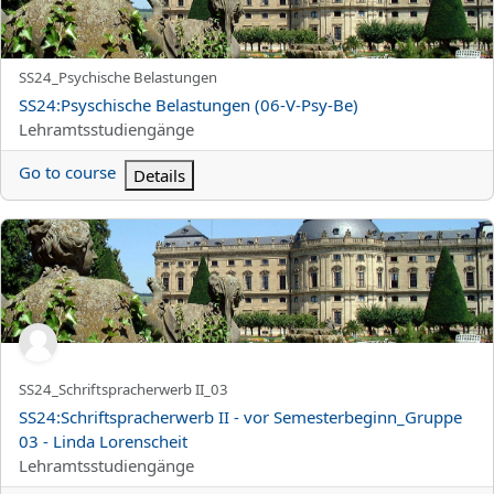
Kortnamn för kurs
SS24_Psychische Belastungen
Kursnamn
SS24:Psyschische Belastungen (06-V-Psy-Be)
Kurskategori
Lehramtsstudiengänge
Go to course
Details
SS24:Schriftspracherwerb II - vor Semesterbeginn_Gruppe 03 - L
Kortnamn för kurs
SS24_Schriftspracherwerb II_03
Kursnamn
SS24:Schriftspracherwerb II - vor Semesterbeginn_Gruppe
03 - Linda Lorenscheit
Kurskategori
Lehramtsstudiengänge