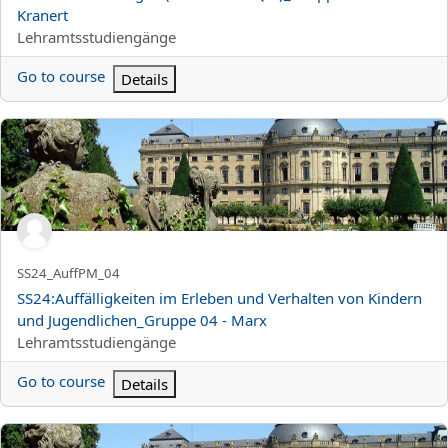
Kranert
Kurskategori
Lehramtsstudiengänge
Go to course
Details
SS24:Auffälligkeiten im Erleben und Verhalten von Kindern und
Kortnamn för kurs
SS24_AuffPM_04
Kursnamn
SS24:Auffälligkeiten im Erleben und Verhalten von Kindern
und Jugendlichen_Gruppe 04 - Marx
Kurskategori
Lehramtsstudiengänge
Go to course
Details
SS24:Konzepte und Aspekte des Unterrichts bei Verhaltensstöru