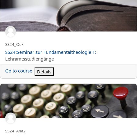
SS24:Seminar zur Fundamentaltheologie 1:
Kortnamn för kurs
SS24_Oek
Kursnamn
SS24:Seminar zur Fundamentaltheologie 1:
Kurskategori
Lehramtsstudiengänge
Go to course
Details
SS24:Übungen zur Analysis 2
Kortnamn för kurs
SS24_Ana2