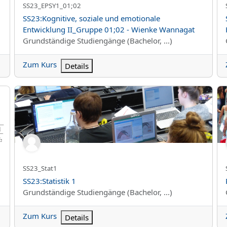
Kurzer Kursname
SS23_EPSY1_01;02
Kursname
SS23:Kognitive, soziale und emotionale
Entwicklung II_Gruppe 01;02 - Wienke Wannagat
Kursbereich
Grundständige Studiengänge (Bachelor, ...)
Zum Kurs
Details
SS23:Statistik 1
Ps
Kurzer Kursname
SS23_Stat1
Kursname
SS23:Statistik 1
Kursbereich
Grundständige Studiengänge (Bachelor, ...)
Zum Kurs
Details