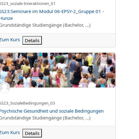
Kurzer Kursname
SS23_soziale Interaktionen_01
Kursname
SS23:Seminare im Modul 06-EPSY-2_Gruppe 01 -
Hunze
Kursbereich
Grundständige Studiengänge (Bachelor, ...)
Zum Kurs
Details
ychische Gesundheit und soziale Bedingungen
Kurzer Kursname
SS23_SozialeBedingungen_03
Kursname
Psychische Gesundheit und soziale Bedingungen
Kursbereich
Grundständige Studiengänge (Bachelor, ...)
Zum Kurs
Details