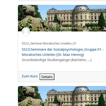
SS23:Seminare der Sozialpsychologie_Gruppe 01 - Mor
Kurzer Kursname
SS23_Seminar Moralisches Urteilen_01
Kursname
SS23:Seminare der Sozialpsychologie_Gruppe 01 -
Moralisches Urteilen (Dr. Max Hennig)
Kursbereich
Grundständige Studiengänge (Bachelor, ...)
Zum Kurs
Details
SS23:SPSS-Kurs