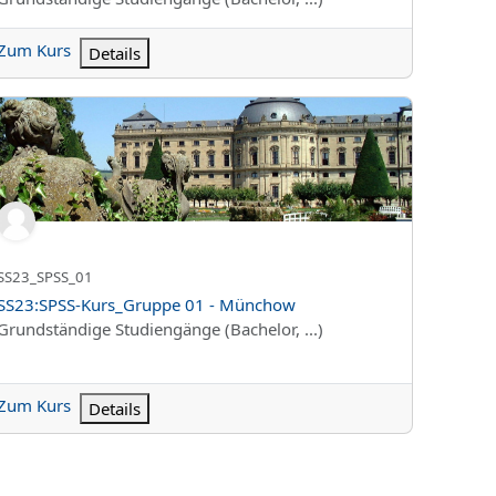
Zum Kurs
Details
tion_Gruppe 02 - Lenhard
23:SPSS-Kurs_Gruppe 01 - Münchow
Kurzer Kursname
SS23_SPSS_01
Kursname
SS23:SPSS-Kurs_Gruppe 01 - Münchow
Kursbereich
Grundständige Studiengänge (Bachelor, ...)
Zum Kurs
Details