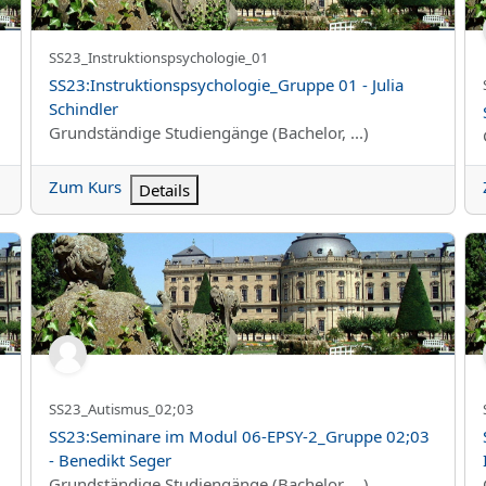
Kurzer Kursname
SS23_Instruktionspsychologie_01
Kursname
SS23:Instruktionspsychologie_Gruppe 01 - Julia
Schindler
Kursbereich
Grundständige Studiengänge (Bachelor, ...)
Zum Kurs
Details
SS23:Seminare im Modul 06-EPSY-2_Gruppe 02;03 - Benedik
SS
Kurzer Kursname
SS23_Autismus_02;03
Kursname
SS23:Seminare im Modul 06-EPSY-2_Gruppe 02;03
- Benedikt Seger
Kursbereich
Grundständige Studiengänge (Bachelor, ...)