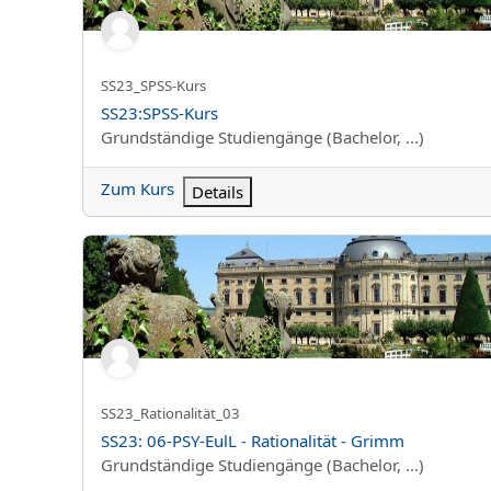
Kurzer Kursname
SS23_SPSS-Kurs
Kursname
SS23:SPSS-Kurs
Kursbereich
Grundständige Studiengänge (Bachelor, ...)
Zum Kurs
Details
SS23: 06-PSY-EulL - Rationalität - Grimm
Kurzer Kursname
SS23_Rationalität_03
Kursname
SS23: 06-PSY-EulL - Rationalität - Grimm
Kursbereich
Grundständige Studiengänge (Bachelor, ...)