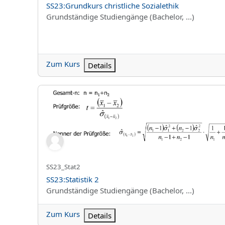
Kursname
SS23:Grundkurs christliche Sozialethik
Kursbereich
Grundständige Studiengänge (Bachelor, ...)
Zum Kurs
Details
SS23:Statistik 2
Kurzer Kursname
SS23_Stat2
Kursname
SS23:Statistik 2
Kursbereich
Grundständige Studiengänge (Bachelor, ...)
Zum Kurs
Details