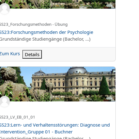
Kurzer Kursname
SS23_Forschungsmethoden - Übung
Kursname
SS23:Forschungsmethoden der Psychologie
Kursbereich
Grundständige Studiengänge (Bachelor, ...)
Zum Kurs
Details
t Seger
23:Lern- und Verhaltensstörungen: Diagnose und Intervention_G
Kurzer Kursname
SS23_LV_EB_01_01
Kursname
SS23:Lern- und Verhaltensstörungen: Diagnose und
Intervention_Gruppe 01 - Buchner
Kursbereich
Grundständige Studiengänge (Bachelor, ...)