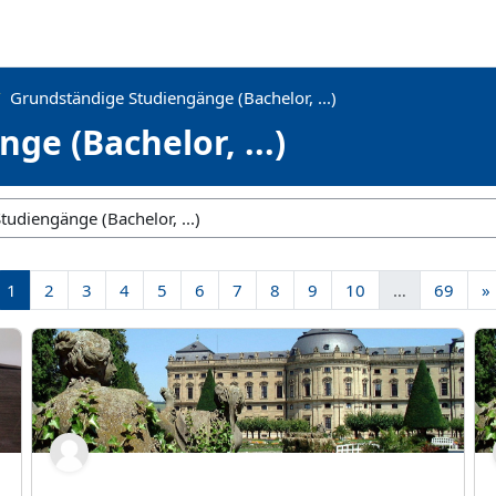
Grundständige Studiengänge (Bachelor, ...)
e (Bachelor, ...)
Seite 1
Seite 2
Seite 3
Seite 4
Seite 5
Seite 6
Seite 7
Seite 8
Seite 9
Seite 10
Seite
1
2
3
4
5
6
7
8
9
10
…
69
»
SS23:Kognitive, soziale und emotionale Entwicklung II_Gru
SS