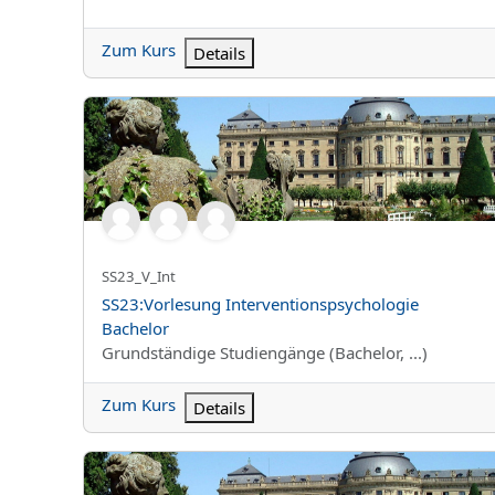
Zum Kurs
Details
SS23:Vorlesung Interventionspsychologie Bachelor
Kurzer Kursname
SS23_V_Int
Kursname
SS23:Vorlesung Interventionspsychologie
Bachelor
Kursbereich
Grundständige Studiengänge (Bachelor, ...)
Zum Kurs
Details
SS23:Pädagogische Psychologie