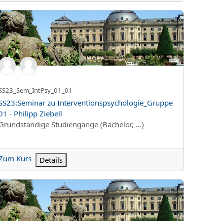
ngsmethoden_Gruppe 06 - Moral Judgment (Dr. Max Hennig)
23:Seminar zu Interventionspsychologie_Gruppe 01 - Philipp Zieb
Kurzer Kursname
SS23_Sem_IntPsy_01_01
Kursname
SS23:Seminar zu Interventionspsychologie_Gruppe
01 - Philipp Ziebell
Kursbereich
Grundständige Studiengänge (Bachelor, ...)
Zum Kurs
Details
23:Forschungsmethoden der Psychologie