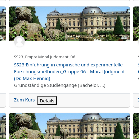
alisches Urteilen (Dr. Max Hennig)
SS23:Einführung in empirische und experimentelle Forschu
SS
Kurzer Kursname
SS23_Empra Moral Judgment_06
Kursname
SS23:Einführung in empirische und experimentelle
Forschungsmethoden_Gruppe 06 - Moral Judgment
(Dr. Max Hennig)
Kursbereich
Grundständige Studiengänge (Bachelor, ...)
Zum Kurs
Details
SS23:Instruktionspsychologie_Gruppe 01 - Julia Schindler
SS