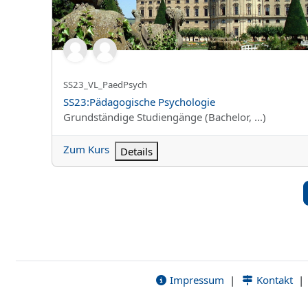
Kurzer Kursname
SS23_VL_PaedPsych
Kursname
SS23:Pädagogische Psychologie
Kursbereich
Grundständige Studiengänge (Bachelor, ...)
Zum Kurs
Details
Impressum
|
Kontakt
|