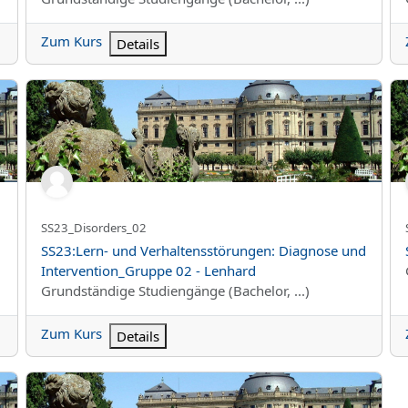
Zum Kurs
Details
SS23:Lern- und Verhaltensstörungen: Diagnose und Interven
SS
Kurzer Kursname
SS23_Disorders_02
Kursname
SS23:Lern- und Verhaltensstörungen: Diagnose und
Intervention_Gruppe 02 - Lenhard
Kursbereich
Grundständige Studiengänge (Bachelor, ...)
Zum Kurs
Details
SS23:Arbeits- und Organisationspsychologie