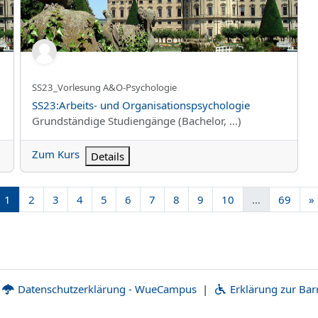
Kurzer Kursname
SS23_Vorlesung A&O-Psychologie
Kursname
SS23:Arbeits- und Organisationspsychologie
Kursbereich
Grundständige Studiengänge (Bachelor, ...)
Zum Kurs
Details
Seite 1
Seite 2
Seite 3
Seite 4
Seite 5
Seite 6
Seite 7
Seite 8
Seite 9
Seite 10
Seite
1
2
3
4
5
6
7
8
9
10
…
69
»
Datenschutzerklärung - WueCampus
|
Erklärung zur Barr