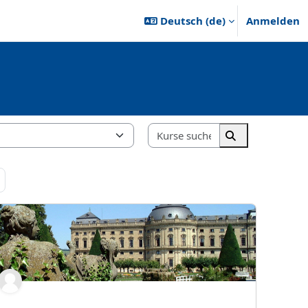
Deutsch ‎(de)‎
Anmelden
Kurse suchen
Kurse suchen
 69
Nächste Seite
ppe 01;02 - Wienke Wannagat
23:Seminare im Modul 06-EPSY-2_Gruppe 01 - Hunze