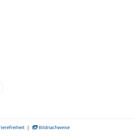
 69
Nächste Seite
ierefreiheit
|
Bildnachweise