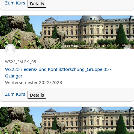
Zum Kurs
Details
WS22:Friedens- und Konfliktforschung_Gruppe 05 - Gsänger
Kurzer Kursname
WS22_EM-FK _05
Kursname
WS22:Friedens- und Konfliktforschung_Gruppe 05 -
Gsänger
Kursbereich
Wintersemester 2022/2023
Zum Kurs
Details
WS22:Friedens- und Konfliktforschung_Gruppe 04 - Hans Stanka