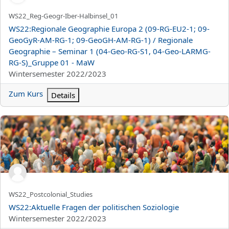
Kurzer Kursname
WS22_Reg-Geogr-Iber-Halbinsel_01
Kursname
WS22:Regionale Geographie Europa 2 (09-RG-EU2-1; 09-
GeoGyR-AM-RG-1; 09-GeoGH-AM-RG-1) / Regionale
Geographie – Seminar 1 (04-Geo-RG-S1, 04-Geo-LARMG-
RG-S)_Gruppe 01 - MaW
Kursbereich
Wintersemester 2022/2023
Zum Kurs
Details
WS22:Aktuelle Fragen der politischen Soziologie
Kurzer Kursname
WS22_Postcolonial_Studies
Kursname
WS22:Aktuelle Fragen der politischen Soziologie
Kursbereich
Wintersemester 2022/2023