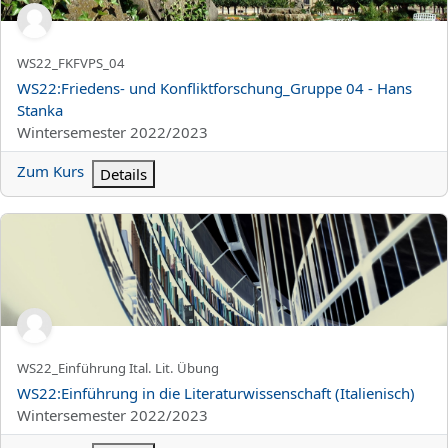
Kurzer Kursname
WS22_FKFVPS_04
Kursname
WS22:Friedens- und Konfliktforschung_Gruppe 04 - Hans
Stanka
Kursbereich
Wintersemester 2022/2023
Zum Kurs
Details
WS22:Einführung in die Literaturwissenschaft (Italienisch)
Kurzer Kursname
WS22_Einführung Ital. Lit. Übung
Kursname
WS22:Einführung in die Literaturwissenschaft (Italienisch)
Kursbereich
Wintersemester 2022/2023