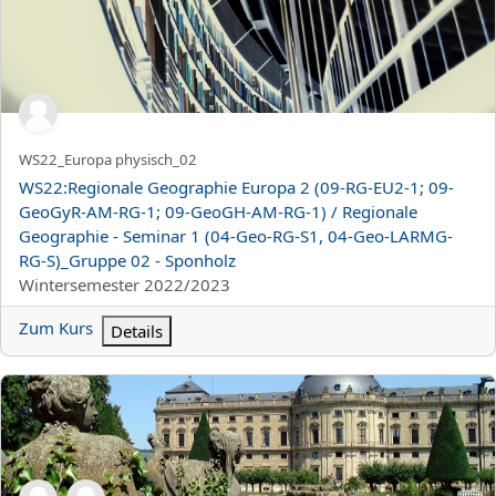
Kurzer Kursname
WS22_Europa physisch_02
Kursname
WS22:Regionale Geographie Europa 2 (09-RG-EU2-1; 09-
GeoGyR-AM-RG-1; 09-GeoGH-AM-RG-1) / Regionale
Geographie - Seminar 1 (04-Geo-RG-S1, 04-Geo-LARMG-
RG-S)_Gruppe 02 - Sponholz
Kursbereich
Wintersemester 2022/2023
Zum Kurs
Details
WS22:Grundlagen der Schulpädagogik im Überblick_Gruppe 01;02 