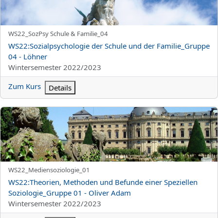
Kurzer Kursname
WS22_SozPsy Schule & Familie_04
Kursname
WS22:Sozialpsychologie der Schule und der Familie_Gruppe
04 - Löhner
Kursbereich
Wintersemester 2022/2023
Zum Kurs
Details
WS22:Theorien, Methoden und Befunde einer Speziellen Soziolo
Kurzer Kursname
WS22_Mediensoziologie_01
Kursname
WS22:Theorien, Methoden und Befunde einer Speziellen
Soziologie_Gruppe 01 - Oliver Adam
Kursbereich
Wintersemester 2022/2023