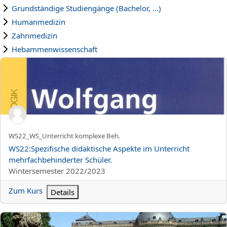
Grundständige Studiengänge (Bachelor, ...)
Humanmedizin
Zahnmedizin
Hebammenwissenschaft
WS22:Spezifische didaktische Aspekte im Unterricht mehrfachbeh
Kurzer Kursname
WS22_WS_Unterricht komplexe Beh.
Kursname
WS22:Spezifische didaktische Aspekte im Unterricht
mehrfachbehinderter Schüler.
Kursbereich
Wintersemester 2022/2023
Zum Kurs
Details
WS22:Vielfalt in der Schule - praxisnahe Konzepte und Methoden 