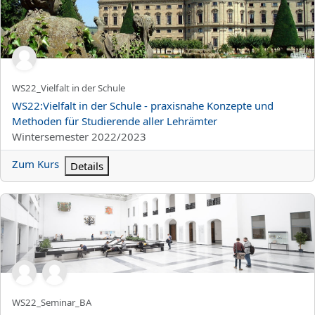
Kurzer Kursname
WS22_Vielfalt in der Schule
Kursname
WS22:Vielfalt in der Schule - praxisnahe Konzepte und
Methoden für Studierende aller Lehrämter
Kursbereich
Wintersemester 2022/2023
Zum Kurs
Details
WS22:Seminar: Business Analytics (Master)
Kurzer Kursname
WS22_Seminar_BA