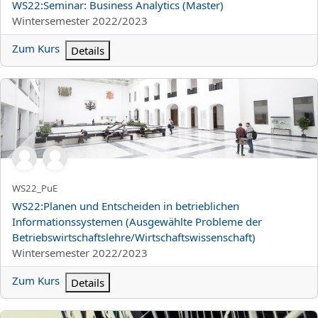
Kursname
WS22:Seminar: Business Analytics (Master)
Kursbereich
Wintersemester 2022/2023
Zum Kurs
Details
WS22:Planen und Entscheiden in betrieblichen Informationssyst
Kurzer Kursname
WS22_PuE
Kursname
WS22:Planen und Entscheiden in betrieblichen
Informationssystemen (Ausgewählte Probleme der
Betriebswirtschaftslehre/Wirtschaftswissenschaft)
Kursbereich
Wintersemester 2022/2023
Zum Kurs
Details
WS22:Regionale Geographie Europa 2 (09-RG-EU2-1; 09-GeoGyR