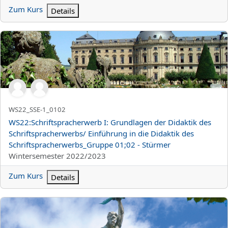
Zum Kurs
Details
WS22:Schriftspracherwerb I: Grundlagen der Didaktik des Schrif
Kurzer Kursname
WS22_SSE-1_0102
Kursname
WS22:Schriftspracherwerb I: Grundlagen der Didaktik des
Schriftspracherwerbs/ Einführung in die Didaktik des
Schriftspracherwerbs_Gruppe 01;02 - Stürmer
Kursbereich
Wintersemester 2022/2023
Zum Kurs
Details
WS22:Sozialpsychologie der Schule und der Familie_Gruppe 04 -