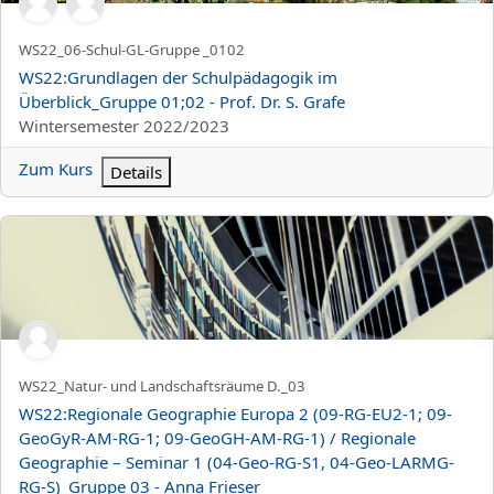
Kurzer Kursname
WS22_06-Schul-GL-Gruppe _0102
Kursname
WS22:Grundlagen der Schulpädagogik im
Überblick_Gruppe 01;02 - Prof. Dr. S. Grafe
Kursbereich
Wintersemester 2022/2023
Zum Kurs
Details
WS22:Regionale Geographie Europa 2 (09-RG-EU2-1; 09-GeoGyR
Kurzer Kursname
WS22_Natur- und Landschaftsräume D._03
Kursname
WS22:Regionale Geographie Europa 2 (09-RG-EU2-1; 09-
GeoGyR-AM-RG-1; 09-GeoGH-AM-RG-1) / Regionale
Geographie – Seminar 1 (04-Geo-RG-S1, 04-Geo-LARMG-
RG-S)_Gruppe 03 - Anna Frieser