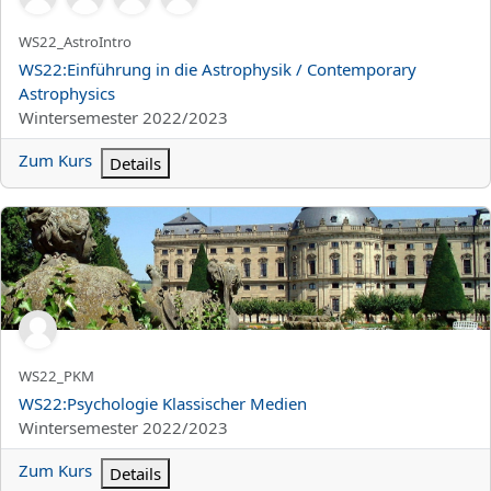
Kurzer Kursname
WS22_AstroIntro
Kursname
WS22:Einführung in die Astrophysik / Contemporary
Astrophysics
Kursbereich
Wintersemester 2022/2023
Zum Kurs
Details
WS22:Psychologie Klassischer Medien
Kurzer Kursname
WS22_PKM
Kursname
WS22:Psychologie Klassischer Medien
Kursbereich
Wintersemester 2022/2023
Zum Kurs
Details