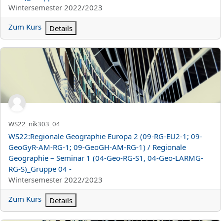
Kursbereich
Wintersemester 2022/2023
Zum Kurs
Details
WS22:Regionale Geographie Europa 2 (09-RG-EU2-1; 09-GeoGyR
Kurzer Kursname
WS22_nik303_04
Kursname
WS22:Regionale Geographie Europa 2 (09-RG-EU2-1; 09-
GeoGyR-AM-RG-1; 09-GeoGH-AM-RG-1) / Regionale
Geographie – Seminar 1 (04-Geo-RG-S1, 04-Geo-LARMG-
RG-S)_Gruppe 04 -
Kursbereich
Wintersemester 2022/2023
Zum Kurs
Details