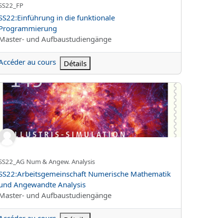
Nom abrégé du cours
SS22_FP
Nom du cours
SS22:Einführung in die funktionale
Programmierung
Catégorie de cours
Master- und Aufbaustudiengänge
Accéder au cours
Détails
22:Arbeitsgemeinschaft Numerische Mathematik und Angewandt
Nom abrégé du cours
SS22_AG Num & Angew. Analysis
Nom du cours
SS22:Arbeitsgemeinschaft Numerische Mathematik
und Angewandte Analysis
Catégorie de cours
Master- und Aufbaustudiengänge