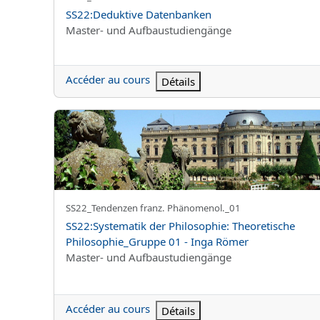
Nom du cours
SS22:Deduktive Datenbanken
Catégorie de cours
Master- und Aufbaustudiengänge
Accéder au cours
Détails
SS22:Systematik der Philosophie: Theoretische Philo
Nom abrégé du cours
SS22_Tendenzen franz. Phänomenol._01
Nom du cours
SS22:Systematik der Philosophie: Theoretische
Philosophie_Gruppe 01 - Inga Römer
Catégorie de cours
Master- und Aufbaustudiengänge
Accéder au cours
Détails