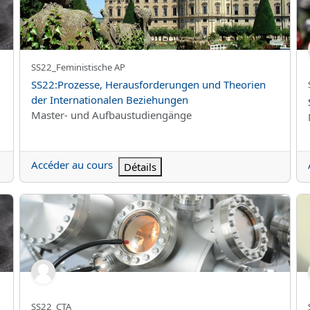
Nom abrégé du cours
SS22_Feministische AP
Nom du cours
SS22:Prozesse, Herausforderungen und Theorien
der Internationalen Beziehungen
Catégorie de cours
Master- und Aufbaustudiengänge
Accéder au cours
Détails
SS22:Fortgeschrittene Computertomographie / Advanced 
SS
Nom abrégé du cours
SS22_CTA