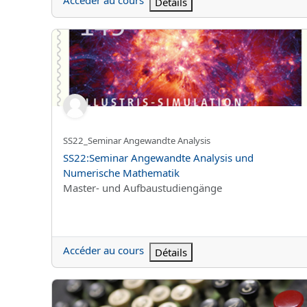
Accéder au cours
Détails
SS22:Seminar Angewandte Analysis und Numerische
Nom abrégé du cours
SS22_Seminar Angewandte Analysis
Nom du cours
SS22:Seminar Angewandte Analysis und
Numerische Mathematik
Catégorie de cours
Master- und Aufbaustudiengänge
Accéder au cours
Détails
SS22:Übungen zu Ausgewählte Themen der Regelungs