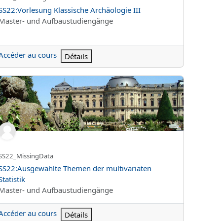
Nom du cours
SS22:Vorlesung Klassische Archäologie III
Catégorie de cours
Master- und Aufbaustudiengänge
Accéder au cours
Détails
uppe 01 - Karl Mertens
22:Ausgewählte Themen der multivariaten Statistik
Nom abrégé du cours
SS22_MissingData
Nom du cours
SS22:Ausgewählte Themen der multivariaten
Statistik
Catégorie de cours
Master- und Aufbaustudiengänge
Accéder au cours
Détails