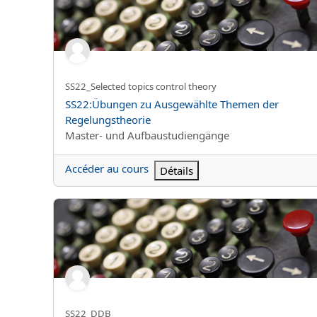
Nom abrégé du cours
SS22_Selected topics control theory
Nom du cours
SS22:Übungen zu Ausgewählte Themen der
Regelungstheorie
Catégorie de cours
Master- und Aufbaustudiengänge
Accéder au cours
Détails
SS22:Deduktive Datenbanken
Nom abrégé du cours
SS22_DDB