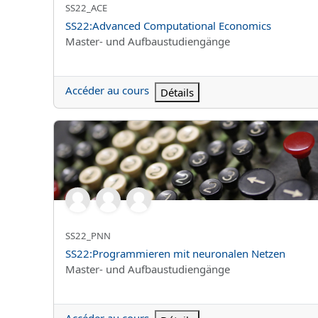
Nom abrégé du cours
SS22_ACE
Nom du cours
SS22:Advanced Computational Economics
Catégorie de cours
Master- und Aufbaustudiengänge
Accéder au cours
Détails
SS22:Programmieren mit neuronalen Netzen
Nom abrégé du cours
SS22_PNN
Nom du cours
SS22:Programmieren mit neuronalen Netzen
Catégorie de cours
Master- und Aufbaustudiengänge