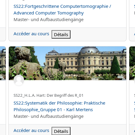
Nom du cours
SS22:Fortgeschrittene Computertomographie /
Advanced Computer Tomography
Catégorie de cours
Master- und Aufbaustudiengänge
Accéder au cours
Détails
sophie_Gruppe 01 - Inga Römer
SS22:Systematik der Philosophie: Praktische Philosophie_Gr
SS
Nom abrégé du cours
SS22_H.L.A. Hart: Der Begriff des R_01
Nom du cours
SS22:Systematik der Philosophie: Praktische
Philosophie_Gruppe 01 - Karl Mertens
Catégorie de cours
Master- und Aufbaustudiengänge
Accéder au cours
Détails