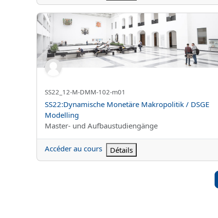
SS22:Dynamische Monetäre Makropolitik / DSGE Mod
Nom abrégé du cours
SS22_12-M-DMM-102-m01
Nom du cours
SS22:Dynamische Monetäre Makropolitik / DSGE
Modelling
Catégorie de cours
Master- und Aufbaustudiengänge
Accéder au cours
Détails