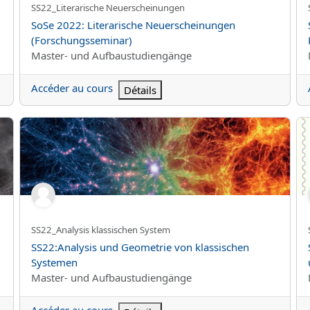
Nom abrégé du cours
SS22_Literarische Neuerscheinungen
Nom du cours
SoSe 2022: Literarische Neuerscheinungen
(Forschungsseminar)
Catégorie de cours
Master- und Aufbaustudiengänge
Accéder au cours
Détails
SS22:Analysis und Geometrie von klassischen Systemen
SS
Nom abrégé du cours
SS22_Analysis klassischen System
Nom du cours
SS22:Analysis und Geometrie von klassischen
Systemen
Catégorie de cours
Master- und Aufbaustudiengänge