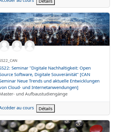
Accéder au cours
Détails
Systemen
22: Seminar "Digitale Nachhaltigkeit: Open Source Software, Di
Nom abrégé du cours
SS22_CAN
Nom du cours
SS22: Seminar "Digitale Nachhaltigkeit: Open
Source Software, Digitale Souveränität" [CAN
Seminar Neue Trends und aktuelle Entwicklungen
von Cloud- und Internetanwendungen]
Catégorie de cours
Master- und Aufbaustudiengänge
Accéder au cours
Détails
ationalen Beziehungen
22:Advanced Data Bases