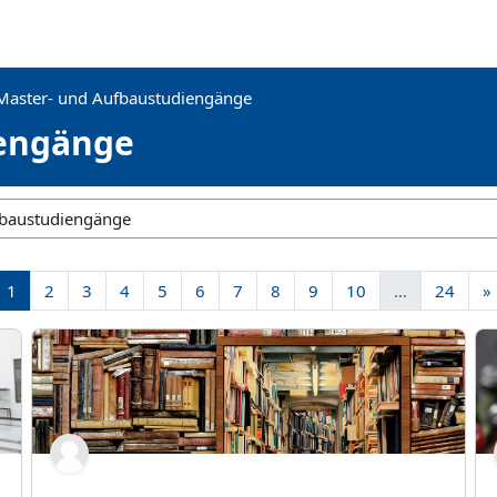
Master- und Aufbaustudiengänge
iengänge
Page 1
Page 2
Page 3
Page 4
Page 5
Page 6
Page 7
Page 8
Page 9
Page 10
Page
1
2
3
4
5
6
7
8
9
10
…
24
»
SoSe 2022: Literarische Neuerscheinungen (Forschungssemi
SS