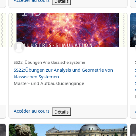
Accéder au cours
Détails
 Mathematik
SS22:Übungen zur Analysis und Geometrie von klassischen 
SS
Nom abrégé du cours
SS22_Übungen Ana klassische Systeme
Nom du cours
SS22:Übungen zur Analysis und Geometrie von
klassischen Systemen
Catégorie de cours
Master- und Aufbaustudiengänge
Accéder au cours
Détails
theorie
SS22:Prozesse, Herausforderungen und Theorien der Intern
SS