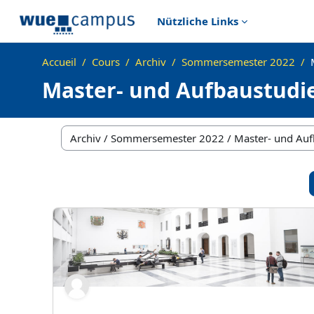
Passer au contenu principal
Nützliche Links
Accueil
Cours
Archiv
Sommersemester 2022
Master- und Aufbaustud
Catégories de cours
SS22:Advanced Computational Economics