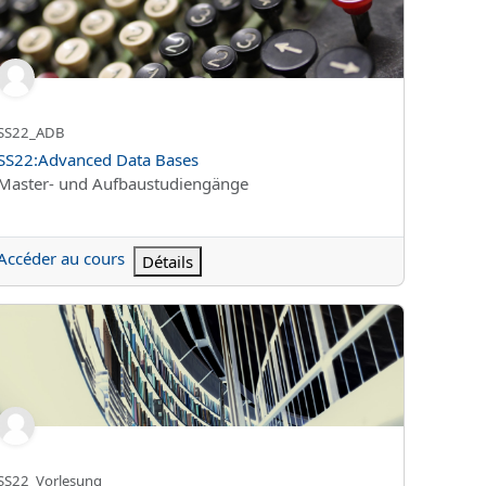
Nom abrégé du cours
SS22_ADB
Nom du cours
SS22:Advanced Data Bases
Catégorie de cours
Master- und Aufbaustudiengänge
Accéder au cours
Détails
Computer Tomography
22:Vorlesung Klassische Archäologie III
Nom abrégé du cours
SS22_Vorlesung