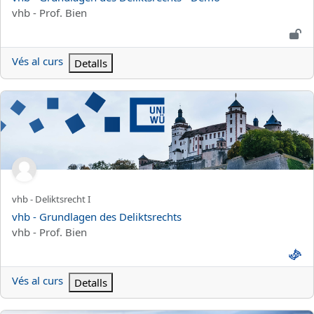
Categoria de curs
vhb - Prof. Bien
Vés al curs
Detalls
vhb - Grundlagen des Deliktsrechts
Nom curt del curs
vhb - Deliktsrecht I
Nom del curs
vhb - Grundlagen des Deliktsrechts
Categoria de curs
vhb - Prof. Bien
Vés al curs
Detalls