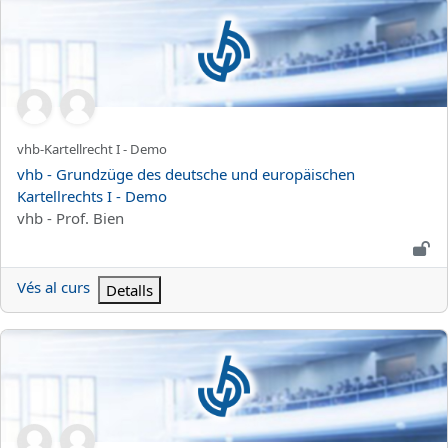
vhb - Grundzüge des deutsche und europäischen Kartellrechts I
Nom curt del curs
vhb-Kartellrecht I - Demo
Nom del curs
vhb - Grundzüge des deutsche und europäischen
Kartellrechts I - Demo
Categoria de curs
vhb - Prof. Bien
Vés al curs
Detalls
vhb - Grundzüge des deutschen und europäischen Kartellrechts I