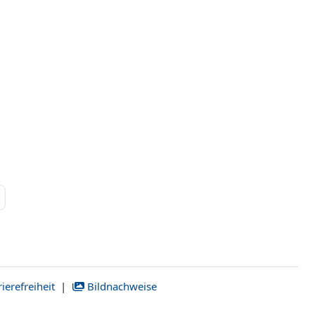
 11
Nächste Seite
ierefreiheit
|
Bildnachweise