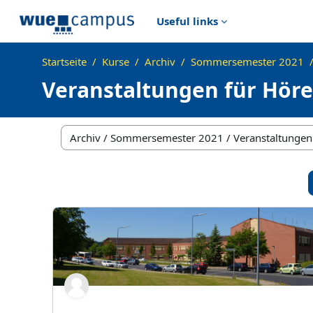
Zum Hauptinhalt
Useful links
Startseite
Kurse
Archiv
Sommersemester 2021
Veranstaltungen für Hörer
Kursbereiche
SS21:Italienisch A1 (Intensivkurs)_Gruppe 01 -