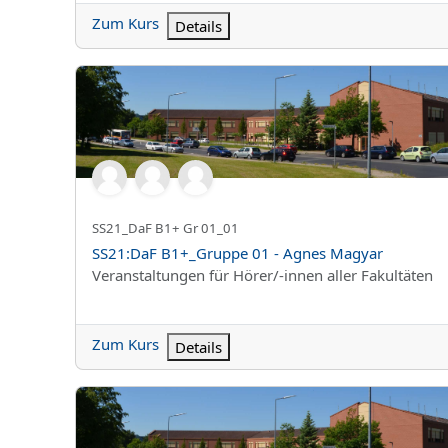
Zum Kurs
Details
SS21:DaF B1+_Gruppe 01 - Agnes Magyar
Kurzer Kursname
SS21_DaF B1+ Gr 01_01
Kursname
SS21:DaF B1+_Gruppe 01 - Agnes Magyar
Kursbereich
Veranstaltungen für Hörer/-innen aller Fakultäten
Zum Kurs
Details
SS21:DaF C1.1 Christine Vorndran