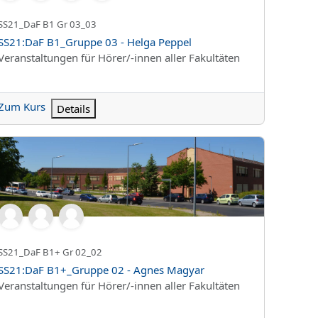
Kurzer Kursname
SS21_DaF B1 Gr 03_03
Kursname
SS21:DaF B1_Gruppe 03 - Helga Peppel
Kursbereich
Veranstaltungen für Hörer/-innen aller Fakultäten
Zum Kurs
Details
 UZAN
21:DaF B1+_Gruppe 02 - Agnes Magyar
Kurzer Kursname
SS21_DaF B1+ Gr 02_02
Kursname
SS21:DaF B1+_Gruppe 02 - Agnes Magyar
Kursbereich
Veranstaltungen für Hörer/-innen aller Fakultäten