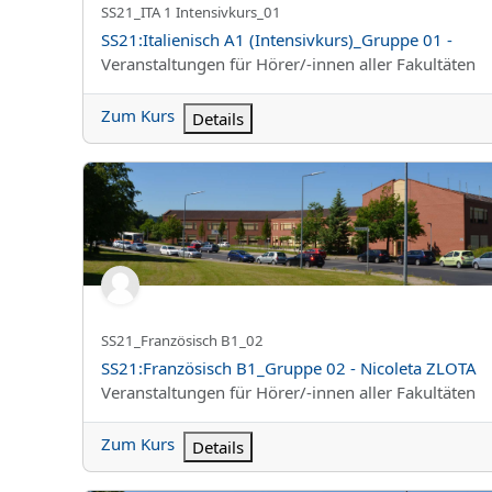
Kurzer Kursname
SS21_ITA 1 Intensivkurs_01
Kursname
SS21:Italienisch A1 (Intensivkurs)_Gruppe 01 -
Kursbereich
Veranstaltungen für Hörer/-innen aller Fakultäten
Zum Kurs
Details
SS21:Französisch B1_Gruppe 02 - Nicoleta ZLOTA
Kurzer Kursname
SS21_Französisch B1_02
Kursname
SS21:Französisch B1_Gruppe 02 - Nicoleta ZLOTA
Kursbereich
Veranstaltungen für Hörer/-innen aller Fakultäten
Zum Kurs
Details