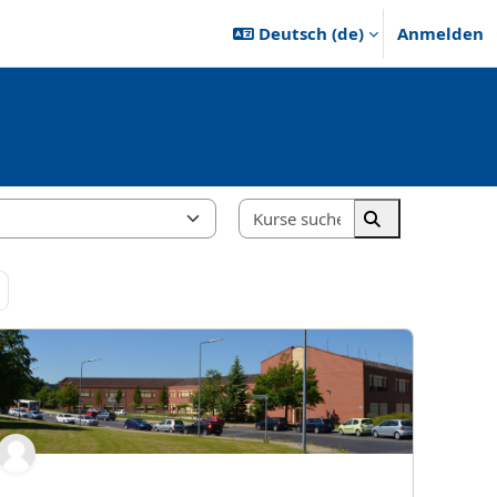
Deutsch ‎(de)‎
Anmelden
Kurse suchen
Kurse suchen
 11
Nächste Seite
21:Französisch B2.1