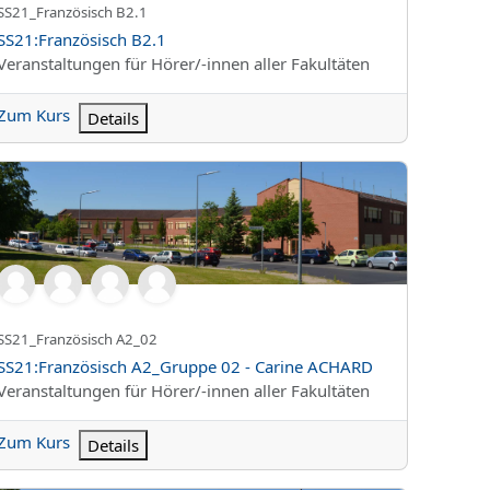
Kurzer Kursname
SS21_Französisch B2.1
Kursname
SS21:Französisch B2.1
Kursbereich
Veranstaltungen für Hörer/-innen aller Fakultäten
Zum Kurs
Details
21:Französisch A2_Gruppe 02 - Carine ACHARD
Kurzer Kursname
SS21_Französisch A2_02
Kursname
SS21:Französisch A2_Gruppe 02 - Carine ACHARD
Kursbereich
Veranstaltungen für Hörer/-innen aller Fakultäten
Zum Kurs
Details