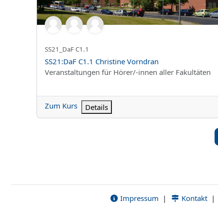
Kurzer Kursname
SS21_DaF C1.1
Kursname
SS21:DaF C1.1 Christine Vorndran
Kursbereich
Veranstaltungen für Hörer/-innen aller Fakultäten
Zum Kurs
Details
Impressum
|
Kontakt
|