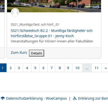
Kurzer Kursname
SS21_Muntliga färd. och hörf._01
Kursname
SS21:Schwedisch B2.2 - Muntliga färdigheter och
hörförståelse_Gruppe 01 - Jenny Koch
Kursbereich
Veranstaltungen für Hörer/-innen aller Fakultäten
Zum Kurs
Details
Seite 1
Seite 2
Seite 3
Seite 4
Seite 5
Seite 6
Seite 7
Seite 8
Seite 9
Seite 10
Seite
1
2
3
4
5
6
7
8
9
10
…
11
»
Datenschutzerklärung - WueCampus
|
Erklärung zur Barr