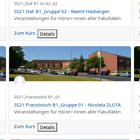
Kurzer Kursname
SS21_DaF B1 Gr 02_02
Kursname
SS21:DaF B1_Gruppe 02 - Reemt Hasbargen
Kursbereich
Veranstaltungen für Hörer/-innen aller Fakultäten
Zum Kurs
Details
SS21:Französisch B1_Gruppe 01 - Nicoleta ZLOTA
SS
Kurzer Kursname
SS21_Französisch B1_01
Kursname
SS21:Französisch B1_Gruppe 01 - Nicoleta ZLOTA
Kursbereich
Veranstaltungen für Hörer/-innen aller Fakultäten
Zum Kurs
Details