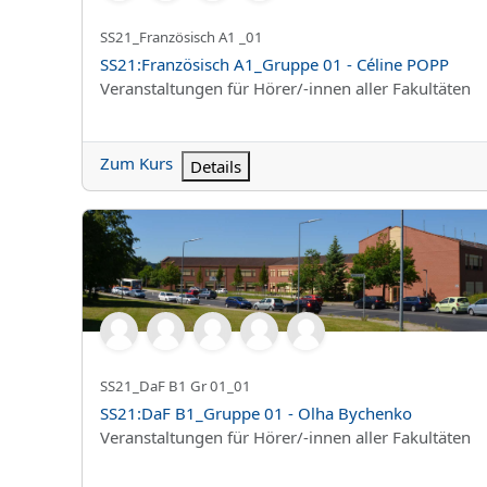
Kurzer Kursname
SS21_Französisch A1 _01
Kursname
SS21:Französisch A1_Gruppe 01 - Céline POPP
Kursbereich
Veranstaltungen für Hörer/-innen aller Fakultäten
Zum Kurs
Details
SS21:DaF B1_Gruppe 01 - Olha Bychenko
Kurzer Kursname
SS21_DaF B1 Gr 01_01
Kursname
SS21:DaF B1_Gruppe 01 - Olha Bychenko
Kursbereich
Veranstaltungen für Hörer/-innen aller Fakultäten