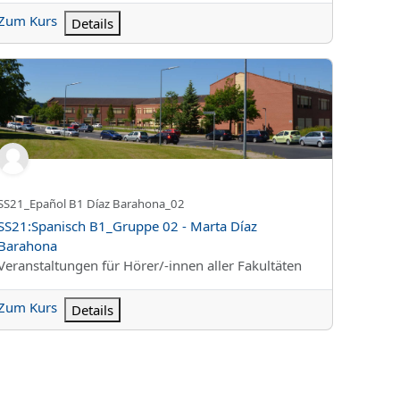
Zum Kurs
Details
21:Spanisch B1_Gruppe 02 - Marta Díaz Barahona
Kurzer Kursname
SS21_Epañol B1 Díaz Barahona_02
Kursname
SS21:Spanisch B1_Gruppe 02 - Marta Díaz
Barahona
Kursbereich
Veranstaltungen für Hörer/-innen aller Fakultäten
Zum Kurs
Details
lse_Gruppe 01 - Jenny Koch