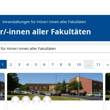
Veranstaltungen für Hörer/-innen aller Fakultäten
/-innen aller Fakultäten
Seite 1
Seite 2
Seite 3
Seite 4
Seite 5
Seite 6
Seite 7
Seite 8
Seite 9
Seite 10
Seite
1
2
3
4
5
6
7
8
9
10
…
11
»
SS21:DaF B1_Gruppe 02 - Reemt Hasbargen
SS