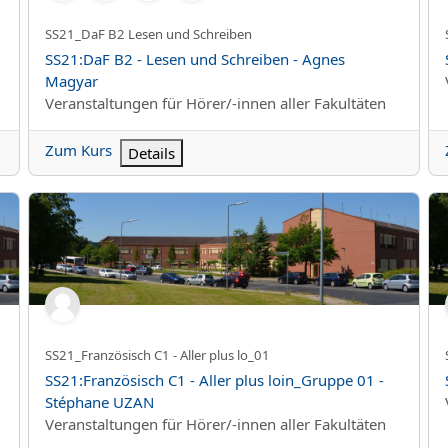
Kurzer Kursname
SS21_DaF B2 Lesen und Schreiben
Kursname
SS21:DaF B2 - Lesen und Schreiben - Agnes
Magyar
Kursbereich
Veranstaltungen für Hörer/-innen aller Fakultäten
Zum Kurs
Details
SS21:Französisch C1 - Aller plus loin_Gruppe 01 - Stéphane
SS
Kurzer Kursname
SS21_Französisch C1 - Aller plus lo_01
Kursname
SS21:Französisch C1 - Aller plus loin_Gruppe 01 -
Stéphane UZAN
Kursbereich
Veranstaltungen für Hörer/-innen aller Fakultäten