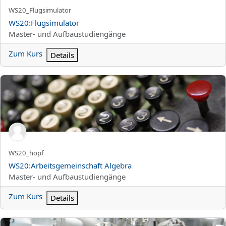
Kurzer Kursname
WS20_Flugsimulator
Kursname
WS20:Flugsimulator
Kursbereich
Master- und Aufbaustudiengänge
Zum Kurs
Details
WS20:Arbeitsgemeinschaft Algebra
Kurzer Kursname
WS20_hopf
Kursname
WS20:Arbeitsgemeinschaft Algebra
Kursbereich
Master- und Aufbaustudiengänge
Zum Kurs
Details
WS20:Quantenfeldtheorie 1 / Quantum Field Theory 1