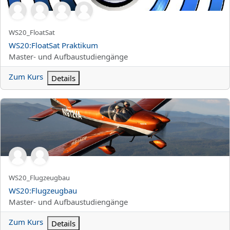
Kurzer Kursname
WS20_FloatSat
Kursname
WS20:FloatSat Praktikum
Kursbereich
Master- und Aufbaustudiengänge
Zum Kurs
Details
WS20:Flugzeugbau
Kurzer Kursname
WS20_Flugzeugbau
Kursname
WS20:Flugzeugbau
Kursbereich
Master- und Aufbaustudiengänge
Zum Kurs
Details