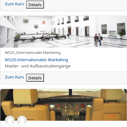
Zum Kurs
Details
WS20:Internationales Marketing
Kurzer Kursname
WS20_Internationales Marketing
Kursname
WS20:Internationales Marketing
Kursbereich
Master- und Aufbaustudiengänge
Zum Kurs
Details
WS20:Flugsimulator