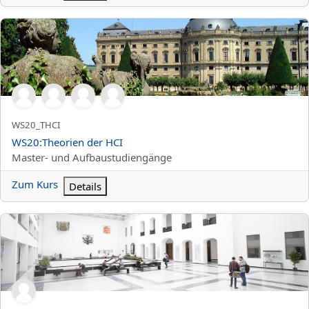
WS20:Theorien der HCI
Kurzer Kursname
WS20_THCI
Kursname
WS20:Theorien der HCI
Kursbereich
Master- und Aufbaustudiengänge
Zum Kurs
Details
WS20:Advanced Macroeconomics (Makroökonomik für Fortgesch