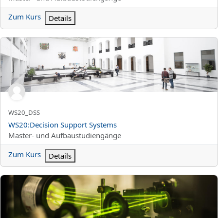
Zum Kurs
Details
WS20:Decision Support Systems
Kurzer Kursname
WS20_DSS
Kursname
WS20:Decision Support Systems
Kursbereich
Master- und Aufbaustudiengänge
Zum Kurs
Details
WS20:Grundlagen und Anwendungen der Quantenchemie