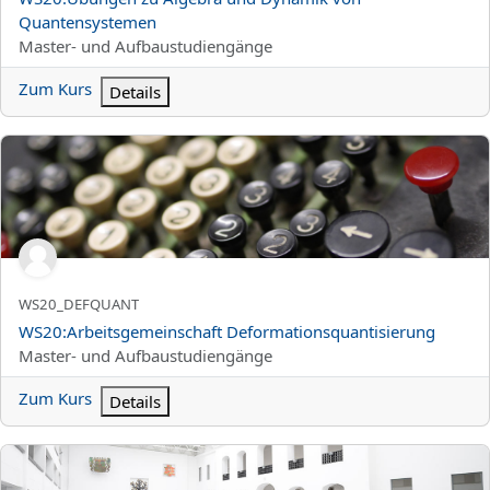
Quantensystemen
Kursbereich
Master- und Aufbaustudiengänge
Zum Kurs
Details
WS20:Arbeitsgemeinschaft Deformationsquantisierung
Kurzer Kursname
WS20_DEFQUANT
Kursname
WS20:Arbeitsgemeinschaft Deformationsquantisierung
Kursbereich
Master- und Aufbaustudiengänge
Zum Kurs
Details
WS20:Projektseminar Master Wirtschaftsinformatik