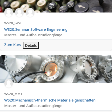
Kurzer Kursname
WS20_SeSE
Kursname
WS20:Seminar Software Engineering
Kursbereich
Master- und Aufbaustudiengänge
Zum Kurs
Details
WS20:Mechanisch-thermische Materialeigenschaften
Kurzer Kursname
WS20_MMT
Kursname
WS20:Mechanisch-thermische Materialeigenschaften
Kursbereich
Master- und Aufbaustudiengänge