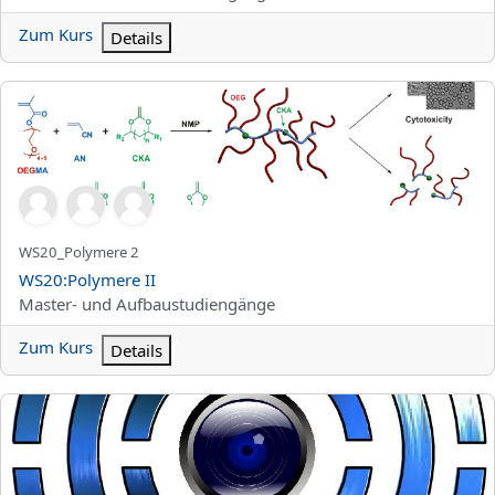
Zum Kurs
Details
WS20:Polymere II
Kurzer Kursname
WS20_Polymere 2
Kursname
WS20:Polymere II
Kursbereich
Master- und Aufbaustudiengänge
Zum Kurs
Details
WS20:FloatSat Praktikum