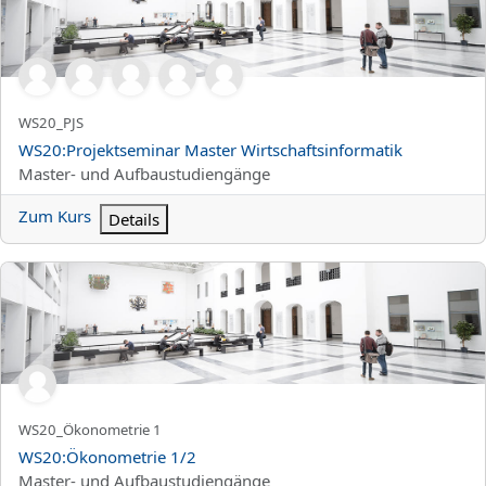
Kurzer Kursname
WS20_PJS
Kursname
WS20:Projektseminar Master Wirtschaftsinformatik
Kursbereich
Master- und Aufbaustudiengänge
Zum Kurs
Details
WS20:Ökonometrie 1/2
Kurzer Kursname
WS20_Ökonometrie 1
Kursname
WS20:Ökonometrie 1/2
Kursbereich
Master- und Aufbaustudiengänge