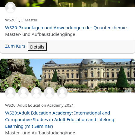
Kurzer Kursname
WS20_QC_Master
Kursname
WS20:Grundlagen und Anwendungen der Quantenchemie
Kursbereich
Master- und Aufbaustudiengänge
Zum Kurs
Details
WS20:Adult Education Academy: International and Comparative St
Kurzer Kursname
WS20_Adult Education Academy 2021
Kursname
WS20:Adult Education Academy: International and
Comparative Studies in Adult Education and Lifelong
Learning (mit Seminar)
Kursbereich
Master- und Aufbaustudiengänge