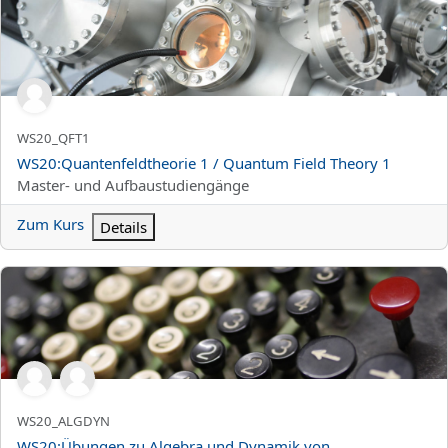
Kurzer Kursname
WS20_QFT1
Kursname
WS20:Quantenfeldtheorie 1 / Quantum Field Theory 1
Kursbereich
Master- und Aufbaustudiengänge
Zum Kurs
Details
WS20:Übungen zu Algebra und Dynamik von Quantensystemen
Kurzer Kursname
WS20_ALGDYN
Kursname
WS20:Übungen zu Algebra und Dynamik von