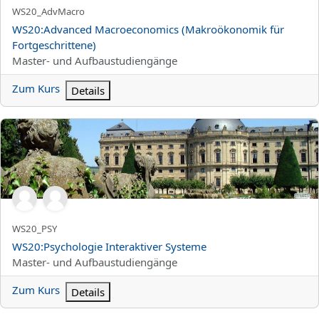
Kurzer Kursname
WS20_AdvMacro
Kursname
WS20:Advanced Macroeconomics (Makroökonomik für
Fortgeschrittene)
Kursbereich
Master- und Aufbaustudiengänge
Zum Kurs
Details
WS20:Psychologie Interaktiver Systeme
Kurzer Kursname
WS20_PSY
Kursname
WS20:Psychologie Interaktiver Systeme
Kursbereich
Master- und Aufbaustudiengänge
Zum Kurs
Details