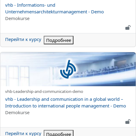
Название курса
vhb - Informations- und
Unternehmensarchitekturmanagement - Demo
Категория курса
Demokurse
Перейти к курсу
Подробнее
vhb - Leadership and communication in a global world – Introd
Краткое название курса
vhb-Leadership-and-communication-demo
Название курса
vhb - Leadership and communication in a global world –
Introduction to international people management - Demo
Категория курса
Demokurse
Перейти к курсу
Подробнее