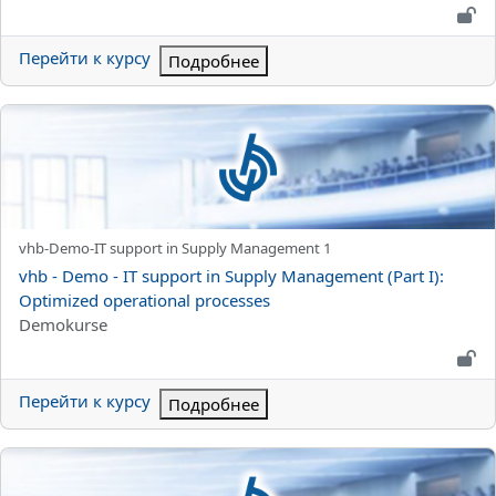
Перейти к курсу
Подробнее
vhb - Demo - IT support in Supply Management (Part I): Optimiz
Краткое название курса
vhb-Demo-IT support in Supply Management 1
Название курса
vhb - Demo - IT support in Supply Management (Part I):
Optimized operational processes
Категория курса
Demokurse
Перейти к курсу
Подробнее
vhb - Demo - Management von Supply Networks