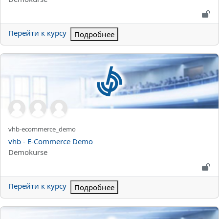
Перейти к курсу
Подробнее
vhb - E-Commerce Demo
Краткое название курса
vhb-ecommerce_demo
Название курса
vhb - E-Commerce Demo
Категория курса
Demokurse
Перейти к курсу
Подробнее
vhb - Grundlagen und Anwendungsbereiche des Electronic Com