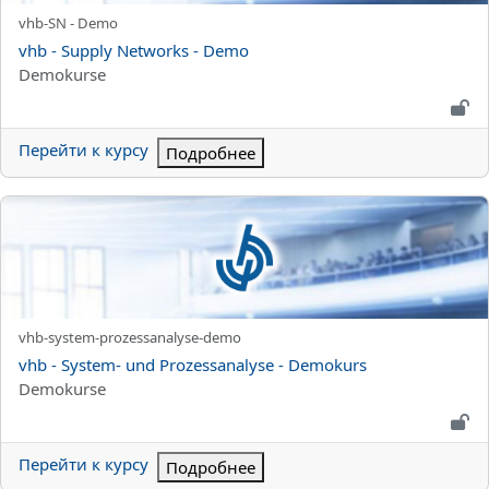
Краткое название курса
vhb-SN - Demo
Название курса
vhb - Supply Networks - Demo
Категория курса
Demokurse
Перейти к курсу
Подробнее
vhb - System- und Prozessanalyse - Demokurs
Краткое название курса
vhb-system-prozessanalyse-demo
Название курса
vhb - System- und Prozessanalyse - Demokurs
Категория курса
Demokurse
Перейти к курсу
Подробнее