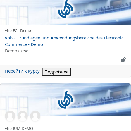
Краткое название курса
vhb-EC - Demo
Название курса
vhb - Grundlagen und Anwendungsbereiche des Electronic
Commerce - Demo
Категория курса
Demokurse
Перейти к курсу
Подробнее
vhb - Informations- und Unternehmensarchitekturmanagement 
Краткое название курса
vhb-IUM-DEMO