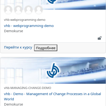
Краткое название курса
vhb-webprogramming-demo
Название курса
vhb - webprogramming-demo
Категория курса
Demokurse
Перейти к курсу
Подробнее
vhb - Demo - Management of Change Processes in a Global Wor
Краткое название курса
vhb-MANAGING-CHANGE-DEMO
Название курса
vhb - Demo - Management of Change Processes in a Global
World
Категория курса
Demokurse