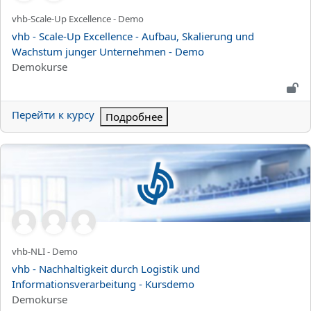
Краткое название курса
vhb-Scale-Up Excellence - Demo
Название курса
vhb - Scale-Up Excellence - Aufbau, Skalierung und
Wachstum junger Unternehmen - Demo
Категория курса
Demokurse
Перейти к курсу
Подробнее
vhb - Nachhaltigkeit durch Logistik und Informationsverarbeitu
Краткое название курса
vhb-NLI - Demo
Название курса
vhb - Nachhaltigkeit durch Logistik und
Informationsverarbeitung - Kursdemo
Категория курса
Demokurse