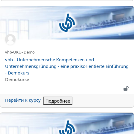
vhb - Unternehmerische Kompetenzen und Unternehmensgründung
Краткое название курса
vhb-UKU- Demo
Название курса
vhb - Unternehmerische Kompetenzen und
Unternehmensgründung - eine praxisorientierte Einführung
- Demokurs
Категория курса
Demokurse
Перейти к курсу
Подробнее
vhb - webprogramming-demo