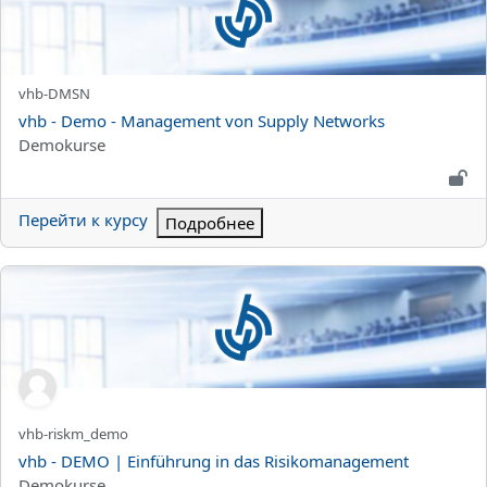
Краткое название курса
vhb-DMSN
Название курса
vhb - Demo - Management von Supply Networks
Категория курса
Demokurse
Перейти к курсу
Подробнее
vhb - DEMO | Einführung in das Risikomanagement
Краткое название курса
vhb-riskm_demo
Название курса
vhb - DEMO | Einführung in das Risikomanagement
Категория курса
Demokurse