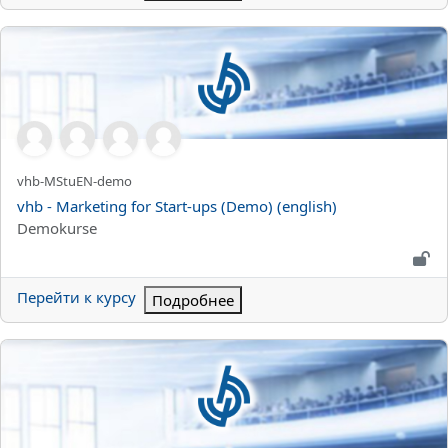
vhb - Marketing for Start-ups (Demo) (english)
Краткое название курса
vhb-MStuEN-demo
Название курса
vhb - Marketing for Start-ups (Demo) (english)
Категория курса
Demokurse
Перейти к курсу
Подробнее
vhb - Supply Networks - Demo