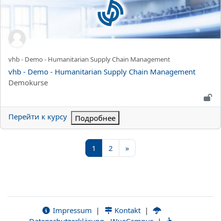
Краткое название курса
vhb - Demo - Humanitarian Supply Chain Management
Название курса
vhb - Demo - Humanitarian Supply Chain Management
Категория курса
Demokurse
Перейти к курсу
Подробнее
Страница 1
Страница 2
Следующая страница
1
2
»
Impressum
|
Kontakt
|