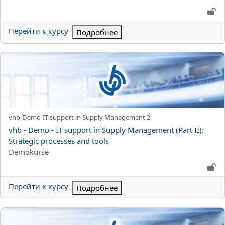
Перейти к курсу
Подробнее
vhb - Demo - IT support in Supply Management (Part II): Strategi
Краткое название курса
vhb-Demo-IT support in Supply Management 2
Название курса
vhb - Demo - IT support in Supply Management (Part II):
Strategic processes and tools
Категория курса
Demokurse
Перейти к курсу
Подробнее
vhb - Demo - Humanitarian Supply Chain Management