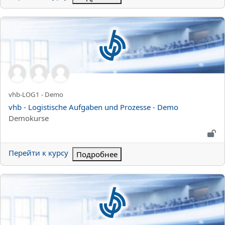
vhb - Logistische Aufgaben und Prozesse - Demo
Краткое название курса
vhb-LOG1 - Demo
Название курса
vhb - Logistische Aufgaben und Prozesse - Demo
Категория курса
Demokurse
Перейти к курсу
Подробнее
vhb - Managing Talent in a Global World - Demo