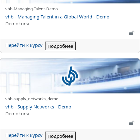
Краткое название курса
vhb-Managing-Talent-Demo
Название курса
vhb - Managing Talent in a Global World - Demo
Категория курса
Demokurse
Перейти к курсу
Подробнее
vhb - Supply Networks - Demo
Краткое название курса
vhb-supply_networks_demo
Название курса
vhb - Supply Networks - Demo
Категория курса
Demokurse
Перейти к курсу
Подробнее