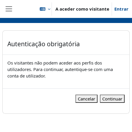
Ir para o conteúdo principal
A aceder como visitante
Entrar
Painel lateral
Autenticação obrigatória
Os visitantes não podem aceder aos perfis dos
utilizadores. Para continuar, autentique-se com uma
conta de utilizador.
Cancelar
Continuar