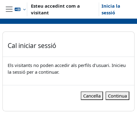
Ves al contingut principal
Esteu accedint com a
Inicia la
visitant
sessió
Panell lateral
Cal iniciar sessió
Els visitants no poden accedir als perfils d'usuari. Inicieu
la sessió per a continuar.
Cancel·la
Continua